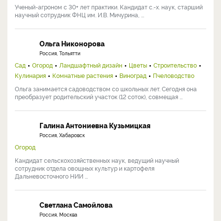
Ученый-агроном с 30+ лет практики. Кандидат с.-х. наук, старший
научный сотрудник ФНЦ им. И.В. Мичурина, ...
Ольга Никонорова
Россия, Тольятти
Сад
Огород
Ландшафтный дизайн
Цветы
Строительство
Кулинария
Комнатные растения
Виноград
Пчеловодство
Ольга занимается садоводством со школьных лет. Сегодня она
преобразует родительский участок (12 соток), совмещая ...
Галина Антониевна Кузьмицкая
Россия, Хабаровск
Огород
Кандидат сельскохозяйственных наук, ведущий научный
сотрудник отдела овощных культур и картофеля
Дальневосточного НИИ ...
Светлана Самойлова
Россия, Москва