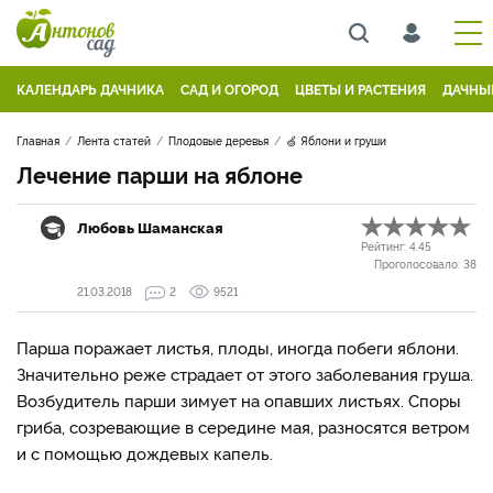
КАЛЕНДАРЬ ДАЧНИКА
САД И ОГОРОД
ЦВЕТЫ И РАСТЕНИЯ
ДАЧНЫ
Главная
Лента статей
Плодовые деревья
🍏 Яблони и груши
Лечение парши на яблоне
Любовь Шаманская
Рейтинг:
4.45
Проголосовало:
38
21.03.2018
2
9521
Парша поражает листья, плоды, иногда побеги яблони.
Значительно реже страдает от этого заболевания груша.
Возбудитель парши зимует на опавших листьях. Споры
гриба, созревающие в середине мая, разносятся ветром
и с помощью дождевых капель.