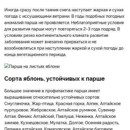
Иногда сразу после таяния снега наступает жаркая и сухая
погода с иссушающими ветрами. В годы подобных погодных
аномалий парша не проявляется. Неблагоприятные условия
для развития парши могут повторяться 2–3 года подряд. В
условиях резко континентального климата развитие
заболевания может внезапно прерваться и не
возобновляться при наступлении жаркой и сухой погоды до
конца вегетационного периода.
Сорта яблонь, устойчивых к парше
Большое значение в профилактике парши имеет
выращивание относительно устойчивых сортов:
Смугляночка, Жар-птица, Красная горка, Алпек, Алтайское
пурпуровое, Жебровское, Алтайское румяное, Сувенир
Алтая, Феникс Алтайский, Павлуша, Неженка, Алтайское
зимнее, Кузнецовское, Мулатка, Долгое, Осенняя радость,
Пепинка алтайская, Комаровское, Алтайское багряное,