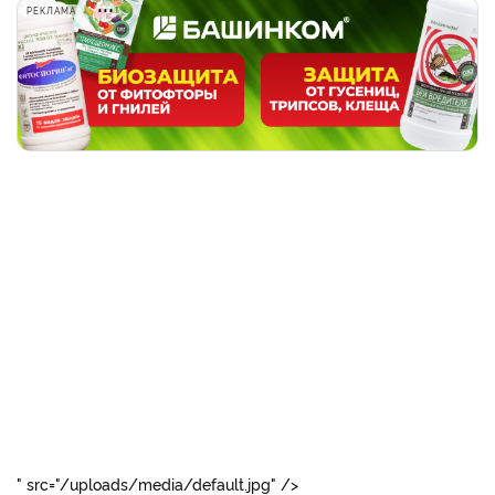
РЕКЛАМА
вареники1.jpg
" src="/uploads/media/default.jpg" />