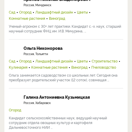
Россия, Мичуринск
Сад
Огород
Ландшафтный дизайн
Цветы
Комнатные растения
Виноград
Ученый-агроном с 30+ лет практики. Кандидат с.-х. наук, старший
научный сотрудник ФНЦ им. И.В. Мичурина, ...
Ольга Никонорова
Россия, Тольятти
Сад
Огород
Ландшафтный дизайн
Цветы
Строительство
Кулинария
Комнатные растения
Виноград
Пчеловодство
Ольга занимается садоводством со школьных лет. Сегодня она
преобразует родительский участок (12 соток), совмещая ...
Галина Антониевна Кузьмицкая
Россия, Хабаровск
Огород
Кандидат сельскохозяйственных наук, ведущий научный
сотрудник отдела овощных культур и картофеля
Дальневосточного НИИ ...