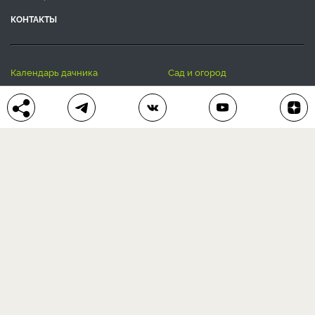
КОНТАКТЫ
календарь дачника
сад и огород
цветы и растения
дачный дизайн
хозяйственные дела
полезные рецепты
® Антонов сад 2015-2026
Политика конфиденциальности
Пользовательское соглашение
Другие наши проекты:
Сканворды
online
Любое использование материала допускается только с
письменного согласия редакции