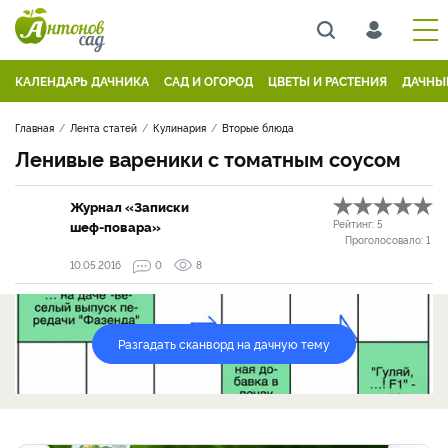
КАЛЕНДАРЬ ДАЧНИКА
САД И ОГОРОД
ЦВЕТЫ И РАСТЕНИЯ
ДАЧНЫ
Главная
Лента статей
Кулинария
Вторые блюда
Ленивые вареники с томатным соусом
Журнал «Записки
шеф-повара»
Рейтинг:
5
Проголосовало:
1
10.05.2016
0
8
Разгадать сканворд на дачную тему