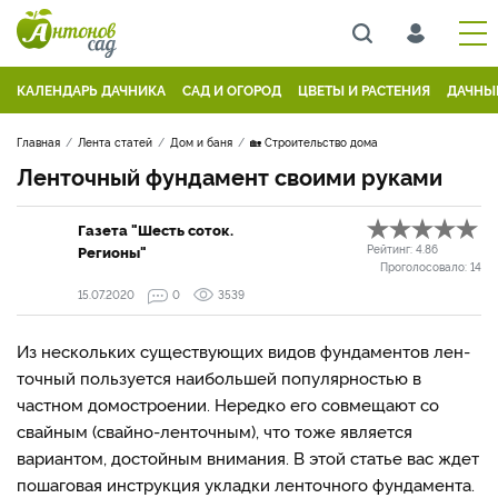
КАЛЕНДАРЬ ДАЧНИКА
САД И ОГОРОД
ЦВЕТЫ И РАСТЕНИЯ
ДАЧНЫ
Главная
Лента статей
Дом и баня
🏡 Строительство дома
Ленточный фундамент своими руками
Газета "Шесть соток.
Регионы"
Рейтинг:
4.86
Проголосовало:
14
15.07.2020
0
3539
Из нескольких существую­щих видов фундаментов лен­
точный пользуется наиболь­шей популярностью в
частном домостроении. Нередко его совме­щают со
свайным (свайно­-ленточным), что тоже является
вариантом, до­стойным внимания. В этой статье вас ждет
пошаговая инструкция укладки ленточного фундамента.