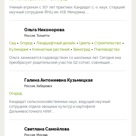
Ученый-агроном с 30+ лет практики. Кандидат с.-х. наук, старший
научный сотрудник ФНЦ им. И.В. Мичурина, ...
Ольга Никонорова
Россия, Тольятти
Сад
Огород
Ландшафтный дизайн
Цветы
Строительство
Кулинария
Комнатные растения
Виноград
Пчеловодство
Ольга занимается садоводством со школьных лет. Сегодня она
преобразует родительский участок (12 соток), совмещая ...
Галина Антониевна Кузьмицкая
Россия, Хабаровск
Огород
Кандидат сельскохозяйственных наук, ведущий научный
сотрудник отдела овощных культур и картофеля
Дальневосточного НИИ ...
Светлана Самойлова
Россия, Москва