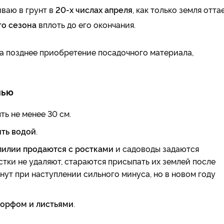
ваю в грунт в
20-х числах апреля
, как только земля оттае
го сезона
вплоть до его окончания.
на позднее приобретение посадочного материала,
нью
ь не менее 30 см.
ить водой
.
лилии продаются с ростками
и садоводы задаются
остки не удаляют, стараются присыпать их землей после
ут при наступлении сильного минуса, но в новом году
торфом и листьями
.