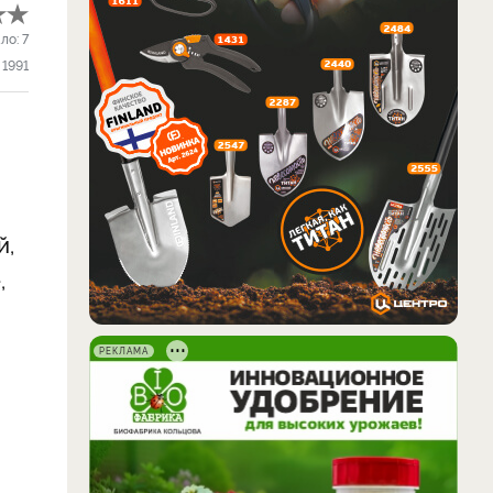
ло:
7
1991
й,
,
РЕКЛАМА