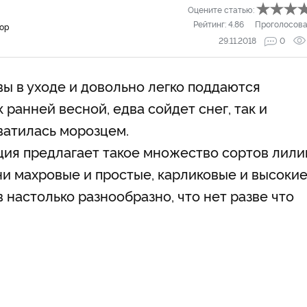
Оцените статью:
Рейтинг:
4.86
Проголосова
тор
29.11.2018
0
ы в уходе и довольно легко поддаются
ранней весной, едва сойдет снег, так и
ватилась морозцем.
ия предлагает такое множество сортов лили
ни махровые и простые, карликовые и высокие
 настолько разнообразно, что нет разве что