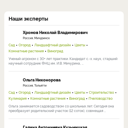
Наши эксперты
Хромов Николай Владимирович
Россия, Мичуринск
Сад
Огород
Ландшафтный дизайн
Цветы
Комнатные растения
Виноград
Ученый-агроном с 30+ лет практики. Кандидат с.-х. наук, старший
научный сотрудник ФНЦ им. И.В. Мичурина, ...
Ольга Никонорова
Россия, Тольятти
Сад
Огород
Ландшафтный дизайн
Цветы
Строительство
Кулинария
Комнатные растения
Виноград
Пчеловодство
Ольга занимается садоводством со школьных лет. Сегодня она
преобразует родительский участок (12 соток), совмещая ...
Галина Антониевна Кузьмицкая