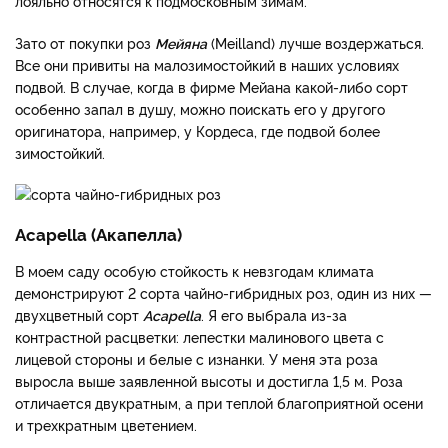
лояльно относятся к подмосковным зимам.
Зато от покупки роз
Мейяна
(Meilland) лучше воздержаться.
Все они привиты на малозимостойкий в наших условиях
подвой. В случае, когда в фирме Мейана какой-либо сорт
особенно запал в душу, можно поискать его у другого
оригинатора, например, у Кордеса, где подвой более
зимостойкий.
Acapella (Акапелла)
В моем саду особую стойкость к невзгодам климата
демонстрируют 2 сорта чайно-гибридных роз, один из них —
двухцветный сорт
Acapella
. Я его выбрала из-за
контрастной расцветки: лепестки малинового цвета с
лицевой стороны и белые с изнанки. У меня эта роза
выросла выше заявленной высоты и достигла 1,5 м. Роза
отличается двукратным, а при теплой благоприятной осени
и трехкратным цветением.