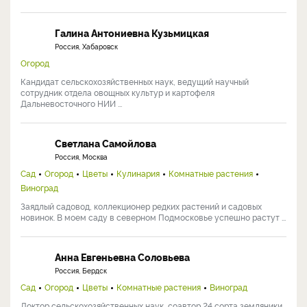
Галина Антониевна Кузьмицкая
Россия, Хабаровск
Огород
Кандидат сельскохозяйственных наук, ведущий научный
сотрудник отдела овощных культур и картофеля
Дальневосточного НИИ ...
Светлана Самойлова
Россия, Москва
Сад
Огород
Цветы
Кулинария
Комнатные растения
Виноград
Заядлый садовод, коллекционер редких растений и садовых
новинок. В моем саду в северном Подмосковье успешно растут ...
Анна Евгеньевна Соловьева
Россия, Бердск
Сад
Огород
Цветы
Комнатные растения
Виноград
Доктор сельскохозяйственных наук, соавтор 24 сорта земляники,