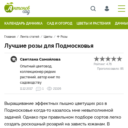
КАЛЕНДАРЬ ДАЧНИКА
САД И ОГОРОД
ЦВЕТЫ И РАСТЕНИЯ
ДАЧНЫ
Главная
Лента статей
Цветы
🌹 Розы
Лучшие розы для Подмосковья
Светлана Самойлова
Рейтинг:
4.76
Опытный цветовод,
Проголосовало:
85
коллекционер редких
растений, автор книг по
садоводству
11.12.2017
1
21326
Выращивание эффектных пышно цветущих роз в
Подмосковье когда-то казалось мне невыполнимой
задачей. Однако при правильном подборе сортов легко
создать роскошный розарий на зависть южанам. В