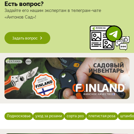
Есть вопрос?
Задайте его нашим экспертам в телеграм-чате
«Антонов Сад»!
Задать вопрос
РЕКЛАМА
Подмосковье
уход за розами
сорта роз
плетистая роза
штамбо