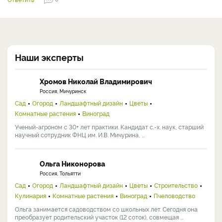
Наши эксперты
Хромов Николай Владимирович
Россия, Мичуринск
Сад
Огород
Ландшафтный дизайн
Цветы
Комнатные растения
Виноград
Ученый-агроном с 30+ лет практики. Кандидат с.-х. наук, старший
научный сотрудник ФНЦ им. И.В. Мичурина, ...
Ольга Никонорова
Россия, Тольятти
Сад
Огород
Ландшафтный дизайн
Цветы
Строительство
Кулинария
Комнатные растения
Виноград
Пчеловодство
Ольга занимается садоводством со школьных лет. Сегодня она
преобразует родительский участок (12 соток), совмещая ...