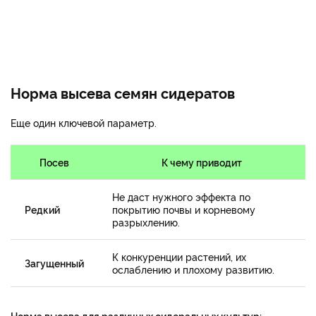
Норма высева семян сидератов
Еще один ключевой параметр.
Посев
К чему приводит
Не даст нужного эффекта по
Редкий
покрытию почвы и корневому
разрыхлению.
К конкуренции растений, их
Загущенный
ослаблению и плохому развитию.
Норма высева для различных сидеральных культур: