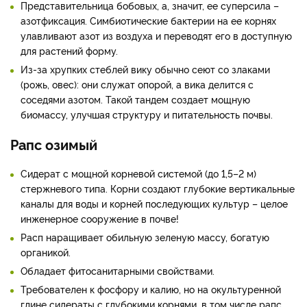
Представительница бобовых, а, значит, ее суперсила –
азотфиксация. Симбиотические бактерии на ее корнях
улавливают азот из воздуха и переводят его в доступную
для растений форму.
Из-за хрупких стеблей вику обычно сеют со злаками
(рожь, овес): они служат опорой, а вика делится с
соседями азотом. Такой тандем создает мощную
биомассу, улучшая структуру и питательность почвы.
Рапс озимый
Сидерат с мощной корневой системой (до 1,5–2 м)
стержневого типа. Корни создают глубокие вертикальные
каналы для воды и корней последующих культур – целое
инженерное сооружение в почве!
Расп наращивает обильную зеленую массу, богатую
органикой.
Обладает фитосанитарными свойствами.
Требователен к фосфору и калию, но на окультуренной
глине сидераты с глубокими корнями, в том числе рапс,