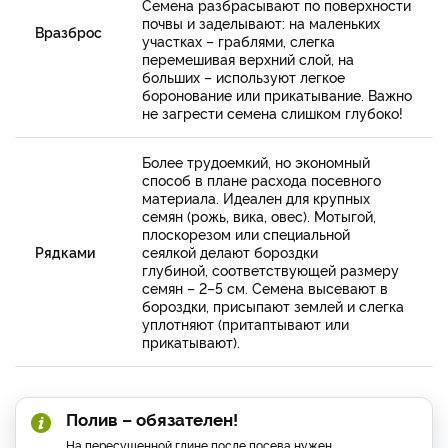
Семена разбрасывают по поверхности
почвы и заделывают: на маленьких
Вразброс
участках – граблями, слегка
перемешивая верхний слой, на
больших – используют легкое
боронование или прикатывание. Важно
не загрести семена слишком глубоко!
Более трудоемкий, но экономный
способ в плане расхода посевного
материала. Идеален для крупных
семян (рожь, вика, овес). Мотыгой,
плоскорезом или специальной
Рядками
сеялкой делают бороздки
глубиной, соответствующей размеру
семян – 2–5 см. Семена высевают в
бороздки, присыпают землей и слегка
уплотняют (притаптывают или
прикатывают).
Полив – обязателен!
На пересушенной глине после посева нужен