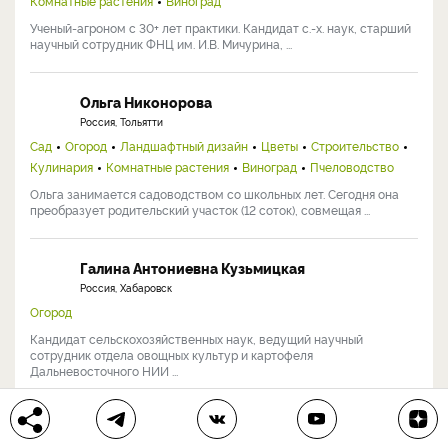
Комнатные растения
Виноград
Ученый-агроном с 30+ лет практики. Кандидат с.-х. наук, старший
научный сотрудник ФНЦ им. И.В. Мичурина, ...
Ольга Никонорова
Россия, Тольятти
Сад
Огород
Ландшафтный дизайн
Цветы
Строительство
Кулинария
Комнатные растения
Виноград
Пчеловодство
Ольга занимается садоводством со школьных лет. Сегодня она
преобразует родительский участок (12 соток), совмещая ...
Галина Антониевна Кузьмицкая
Россия, Хабаровск
Огород
Кандидат сельскохозяйственных наук, ведущий научный
сотрудник отдела овощных культур и картофеля
Дальневосточного НИИ ...
Светлана Самойлова