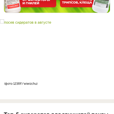
фото 123RF/wierzchu
Топ-5 сидератов для глинистой почвы