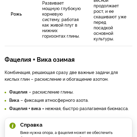
Развивает
продолжает
мощную глубокую
рост, и ее
Рожь
корневую
скашивают уже
систему, работая
перед
как живой плуг в
посадкой
нижних
основной
горизонтах глины.
культуры.
Фацелия + Вика озимая
Комбинация, решающая сразу две важные задачи для
кислых глин – раскисление и обогащение азотом.
Фацелия
– раскисление глины.
Вика
– фиксация атмосферного азота.
Фацелия + вика
= нежная, быстро разлагаемая биомасса.
Справка
Вике нужна опора, а фацелия может ее обеспечить