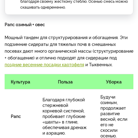
благодаря своему жесткому стеблю. Осенью смесь можно
скашивать однвременно.
Рапс озимый + овес
Мощный тандем для структурирования и обогащения. Эти
подзимние сидераты для тяжелых почв в смешанных
посевах дают много органической массы (структурирование
+ обогащение) и отлично подходят для сидерации под
поздние весенние посадки картофеля
и Тыквенных.
Культура
Польза
Уборка
Будучи
Благодаря глубокой
озимым,
стержневой
продолжает
корневой системой,
развитие
Рапс
пробивает глубокие
весной, если
«шахты» в глине,
его не
обеспечивая дренаж
скосили
и аэрацию.
осенью.