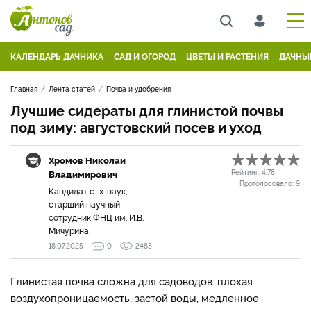
КАЛЕНДАРЬ ДАЧНИКА
САД И ОГОРОД
ЦВЕТЫ И РАСТЕНИЯ
ДАЧНЫ
Главная
Лента статей
Почва и удобрения
Лучшие сидераты для глинистой почвы
под зиму: августовский посев и уход
Хромов Николай
Владимирович
Рейтинг:
4.78
Проголосовало:
9
Кандидат с.-х. наук,
старший научный
сотрудник ФНЦ им. И.В.
Мичурина
18.07.2025
0
2483
Глинистая почва сложна для садоводов: плохая
воздухопроницаемость, застой воды, медленное