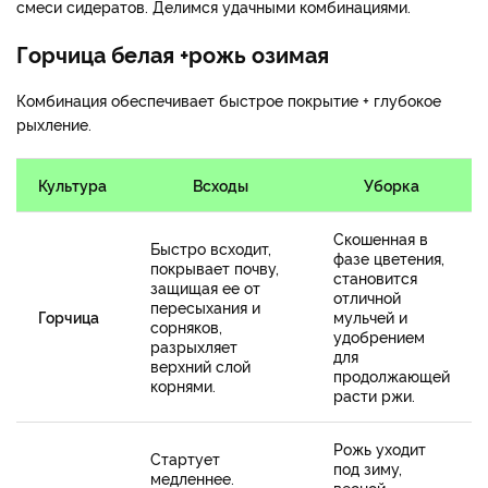
смеси сидератов. Делимся удачными комбинациями.
Горчица белая +рожь озимая
Комбинация обеспечивает быстрое покрытие + глубокое
рыхление.
Культура
Всходы
Уборка
Скошенная в
Быстро всходит,
фазе цветения,
покрывает почву,
становится
защищая ее от
отличной
пересыхания и
Горчица
мульчей и
сорняков,
удобрением
разрыхляет
для
верхний слой
продолжающей
корнями.
расти ржи.
Рожь уходит
Стартует
под зиму,
медленнее.
весной