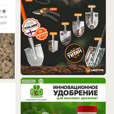
ло:
8
2127
РЕКЛАМА