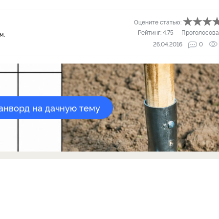
Оцените статью:
Рейтинг:
4.75
Проголосова
м.
26.04.2016
0
канворд на дачную тему