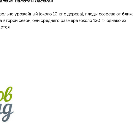
алюха
,
Валюта
и
Васюган
.
вольно урожайный (около 10 кг с дерева), плоды созревают ближ
 второй сезон, они среднего размера (около 130 г), однако их
ется.