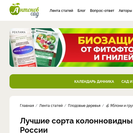
Лента статей
Блог
Вопрос-ответ
Авторы
РЕКЛАМА
КАЛЕНДАРЬ ДАЧНИКА
САД И
Главная
Лента статей
Плодовые деревья
🍏 Яблони и гр
​Лучшие сорта колонновидны
России