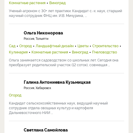
Комнатные растения
Виноград
Ученый-агроном с 30+ лет практики. Кандидат с.-х. наук, старший
научный сотрудник ФНЦ им. И.В. Мичурина, ...
Ольга Никонорова
Россия, Тольятти
Сад
Огород
Ландшафтный дизайн
Цветы
Строительство
Кулинария
Комнатные растения
Виноград
Пчеловодство
Ольга занимается садоводством со школьных лет. Сегодня она
преобразует родительский участок (12 соток), совмещая ...
Галина Антониевна Кузьмицкая
Россия, Хабаровск
Огород
Кандидат сельскохозяйственных наук, ведущий научный
сотрудник отдела овощных культур и картофеля
Дальневосточного НИИ ...
Светлана Самойлова