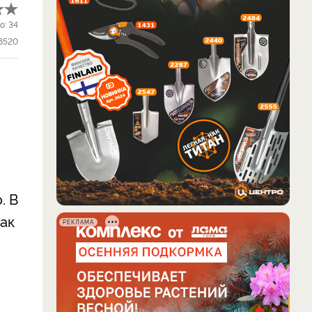
о:
34
8520
. В
так
РЕКЛАМА