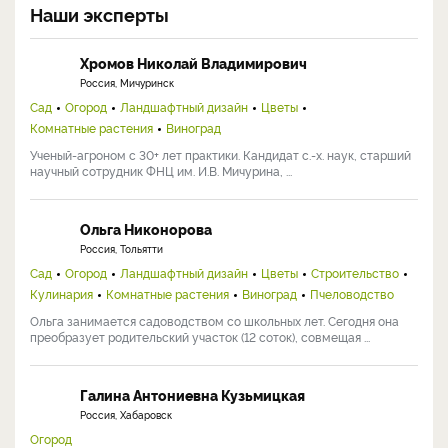
Наши эксперты
Хромов Николай Владимирович
Россия, Мичуринск
Сад
Огород
Ландшафтный дизайн
Цветы
Комнатные растения
Виноград
Ученый-агроном с 30+ лет практики. Кандидат с.-х. наук, старший
научный сотрудник ФНЦ им. И.В. Мичурина, ...
Ольга Никонорова
Россия, Тольятти
Сад
Огород
Ландшафтный дизайн
Цветы
Строительство
Кулинария
Комнатные растения
Виноград
Пчеловодство
Ольга занимается садоводством со школьных лет. Сегодня она
преобразует родительский участок (12 соток), совмещая ...
Галина Антониевна Кузьмицкая
Россия, Хабаровск
Огород