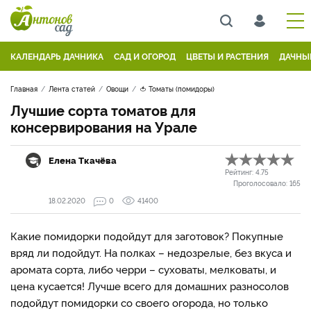
КАЛЕНДАРЬ ДАЧНИКА
САД И ОГОРОД
ЦВЕТЫ И РАСТЕНИЯ
ДАЧНЫ
Главная
Лента статей
Овощи
🍅 Томаты (помидоры)
Лучшие сорта томатов для
консервирования на Урале
Елена Ткачёва
Рейтинг:
4.75
Проголосовало:
165
18.02.2020
0
41400
Какие помидорки подойдут для заготовок? Покупные
вряд ли подойдут. На полках – недозрелые, без вкуса и
аромата сорта, либо черри – суховаты, мелковаты, и
цена кусается! Лучше всего для домашних разносолов
подойдут помидорки со своего огорода, но только