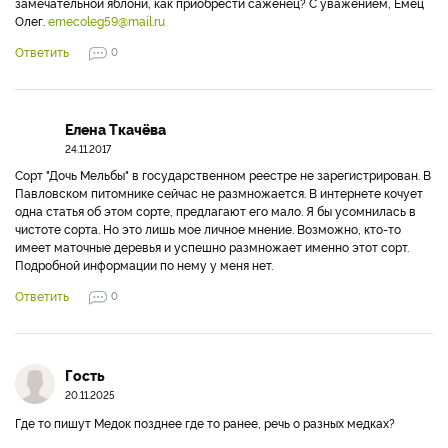
замечательной яблони, как приобрести саженец? С уважением, Емец
Олег.
emecoleg59@mail.ru
Ответить
0
Елена Ткачёва
24.11.2017
Сорт "Дочь Мельбы" в государственном реестре не зарегистрирован. В
Павловском питомнике сейчас не размножается. В интернете кочует
одна статья об этом сорте, предлагают его мало. Я бы усомнилась в
чистоте сорта. Но это лишь мое личное мнение. Возможно, кто-то
имеет маточные деревья и успешно размножает именно этот сорт.
Подробной информации по нему у меня нет.
Ответить
0
Гость
20.11.2025
Где то пишут Медок позднее где то ранее, речь о разных медках?