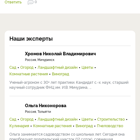
Ответить
0
Наши эксперты
Хромов Николай Владимирович
Россия, Мичуринск
Сад
Огород
Ландшафтный дизайн
Цветы
Комнатные растения
Виноград
Ученый-агроном с 30+ лет практики. Кандидат с.-х. наук, старший
научный сотрудник ФНЦ им. И.В. Мичурина, ...
Ольга Никонорова
Россия, Тольятти
Сад
Огород
Ландшафтный дизайн
Цветы
Строительство
Кулинария
Комнатные растения
Виноград
Пчеловодство
Ольга занимается садоводством со школьных лет. Сегодня она
преобразует родительский участок (12 соток), совмещая ...