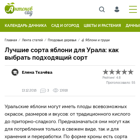
КАЛЕНДАРЬ ДАЧНИКА
САД И ОГОРОД
ЦВЕТЫ И РАСТЕНИЯ
ДАЧНЫ
Главная
Лента статей
Плодовые деревья
🍏 Яблони и груши
Лучшие сорта яблони для Урала: как
выбрать подходящий сорт
Елена Ткачёва
Рейтинг:
4.8
Проголосовало:
55
13.12.2016
3
13918
Уральские яблони могут иметь плоды всевозможных
окрасок, размеров и вкусов: от традиционного кислого
до приторно-сладкого. Предназначаться они могут как
для потребления только в свежем виде, так и для
хранения и переработки. По форме кроны есть сорта