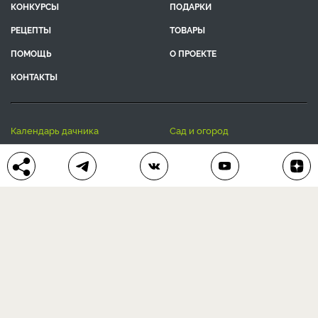
КОНКУРСЫ
ПОДАРКИ
РЕЦЕПТЫ
ТОВАРЫ
ПОМОЩЬ
О ПРОЕКТЕ
КОНТАКТЫ
календарь дачника
сад и огород
цветы и растения
дачный дизайн
хозяйственные дела
полезные рецепты
® Антонов сад 2015-2026
Политика конфиденциальности
Пользовательское соглашение
Другие наши проекты:
Сканворды
online
Любое использование материала допускается только с