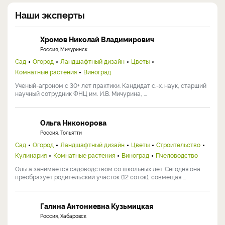
Наши эксперты
Хромов Николай Владимирович
Россия, Мичуринск
Сад
Огород
Ландшафтный дизайн
Цветы
Комнатные растения
Виноград
Ученый-агроном с 30+ лет практики. Кандидат с.-х. наук, старший
научный сотрудник ФНЦ им. И.В. Мичурина, ...
Ольга Никонорова
Россия, Тольятти
Сад
Огород
Ландшафтный дизайн
Цветы
Строительство
Кулинария
Комнатные растения
Виноград
Пчеловодство
Ольга занимается садоводством со школьных лет. Сегодня она
преобразует родительский участок (12 соток), совмещая ...
Галина Антониевна Кузьмицкая
Россия, Хабаровск