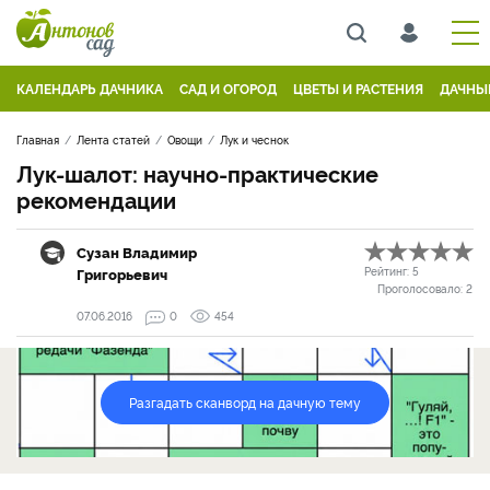
КАЛЕНДАРЬ ДАЧНИКА
САД И ОГОРОД
ЦВЕТЫ И РАСТЕНИЯ
ДАЧНЫ
Главная
Лента статей
Овощи
Лук и чеснок
Лук-шалот: научно-практические
рекомендации
Сузан Владимир
Григорьевич
Рейтинг:
5
Проголосовало:
2
07.06.2016
0
454
Разгадать сканворд на дачную тему