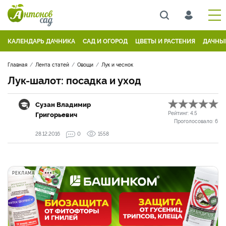
КАЛЕНДАРЬ ДАЧНИКА
САД И ОГОРОД
ЦВЕТЫ И РАСТЕНИЯ
ДАЧНЫ
Главная
Лента статей
Овощи
Лук и чеснок
​Лук-шалот: посадка и уход
Сузан Владимир
Григорьевич
Рейтинг:
4.5
Проголосовало:
6
28.12.2016
0
1558
РЕКЛАМА