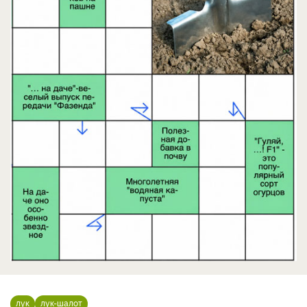
лук
лук-шалот