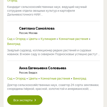
Огород
Кандидат сельскохозяйственных наук, ведущий научный
сотрудник отдела овощных культур и картофеля
Дальневосточного НИИ ...
Светлана Самойлова
Россия, Москва
Сад
Огород
Цветы
Кулинария
Комнатные растения
Виноград
Заядлый садовод, коллекционер редких растений и садовых
новинок. В моем саду в северном Подмосковье успешно растут ...
Анна Евгеньевна Соловьева
Россия, Бердск
Сад
Огород
Цветы
Комнатные растения
Виноград
Доктор сельскохозяйственных наук, соавтор 24 сорта земляники,
смородины (чёрной, красной, золотистой и американской), ...
Все эксперты