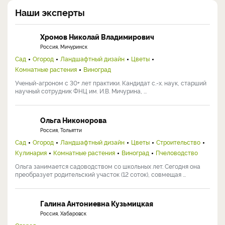
Наши эксперты
Хромов Николай Владимирович
Россия, Мичуринск
Сад
Огород
Ландшафтный дизайн
Цветы
Комнатные растения
Виноград
Ученый-агроном с 30+ лет практики. Кандидат с.-х. наук, старший
научный сотрудник ФНЦ им. И.В. Мичурина, ...
Ольга Никонорова
Россия, Тольятти
Сад
Огород
Ландшафтный дизайн
Цветы
Строительство
Кулинария
Комнатные растения
Виноград
Пчеловодство
Ольга занимается садоводством со школьных лет. Сегодня она
преобразует родительский участок (12 соток), совмещая ...
Галина Антониевна Кузьмицкая
Россия, Хабаровск