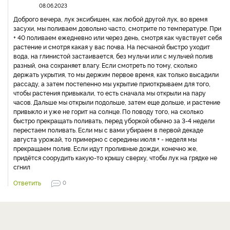
08.06.2023
Доброго вечера, лук эксибишен, как любой другой лук, во время
засухи, мы поливаем довольно часто, смотрите по температуре. При
+ 40 поливаем ежедневно или через день, смотря как чувствует себя
растение и смотря какая у вас почва. На песчаной быстро уходит
вода, на глинистой застаивается, без мульчи или с мульчей полив
разный, она сохраняет влагу. Если смотреть по тому, сколько
держать укрытия, то мы держим первое время, как только высадили
рассаду, а затем постепенно мы укрытие приоткрываем для того,
чтобы растения привыкали, то есть сначала мы открыли на пару
часов. Дальше мы открыли подольше, затем еще дольше, и растение
привыкло и уже не горит на солнце. По поводу того, на сколько
быстро прекращать поливать, перед уборкой обычно за 3-4 недели
перестаем поливать. Если мы с вами убираем в первой декаде
августа урожай, то примерно с середины июля + - неделя мы
прекращаем полив. Если идут проливные дожди, конечно же,
придётся соорудить какую-то крышу сверху, чтобы лук на грядке не
сгнил
Ответить
0