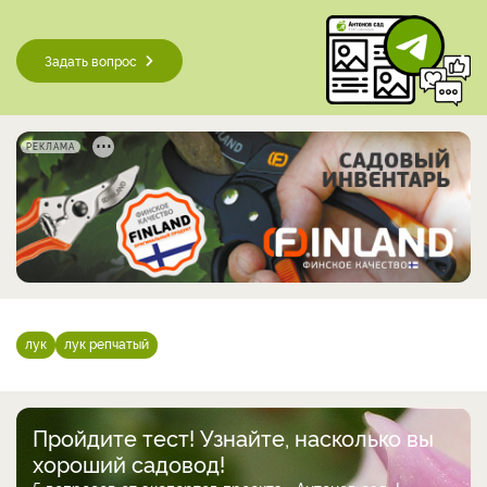
Задать вопрос
РЕКЛАМА
лук
лук репчатый
Пройдите тест! Узнайте, насколько вы
хороший садовод!