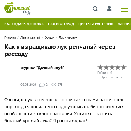
КАЛЕНДАРЬ ДАЧНИКА
САД И ОГОРОД
ЦВЕТЫ И РАСТЕНИЯ
ДАЧНЫ
Главная
Лента статей
Овощи
Лук и чеснок
Как я выращиваю лук репчатый через
рассаду
журнал "Дачный клуб"
Рейтинг:
5
Проголосовало:
1
02.08.2016
2
278
Овощи, и лук в том числе, стали как-то сами расти с тех
пор, когда я поняла, что надо учитывать биологические
особенности каждого растения. Хотите вырастить
богатый урожай лука? Я расскажу, как!