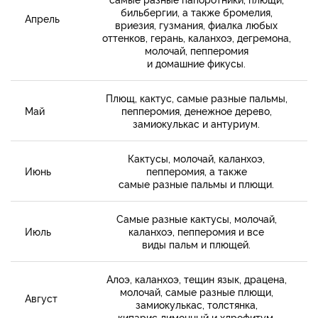
бильбергии, а также бромелия,
Апрель
вриезия, гузмания, фиалка любых
оттенков, герань, каланхоэ, дегремона,
молочай, пепперомия
и домашние фикусы.
Плющ, кактус, самые разные пальмы,
Май
пепперомия, денежное дерево,
замиокулькас и антуриум.
Кактусы, молочай, каланхоэ,
Июнь
пепперомия, а также
самые разные пальмы и плющи.
Самые разные кактусы, молочай,
Июль
каланхоэ, пепперомия и все
виды пальм и плющей.
Алоэ, каланхоэ, тещин язык, драцена,
молочай, самые разные плющи,
Август
замиокулькас, толстянка,
кипарис лимонный и хлрофитум.