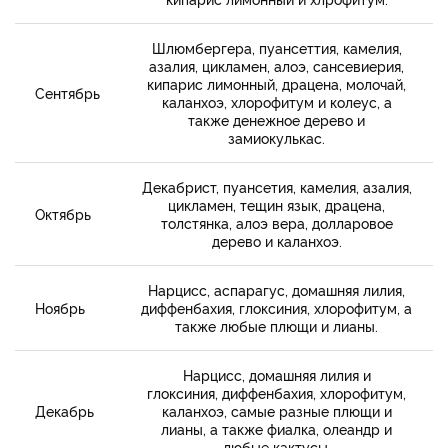
Шлюмбергера, пуансеттия, камелия,
азалия, цикламен, алоэ, сансевиерия,
кипарис лимонный, драцена, молочай,
Сентябрь
каланхоэ, хлорофитум и колеус, а
также денежное дерево и
замиокулькас.
Декабрист, пуансетия, камелия, азалия,
цикламен, тещин язык, драцена,
Октябрь
толстянка, алоэ вера, долларовое
дерево и каланхоэ.
Нарцисс, аспарагус, домашняя лилия,
Ноябрь
диффенбахия, глоксиния, хлорофитум, а
также любые плющи и лианы.
Нарцисс, домашняя лилия и
глоксиния, диффенбахия, хлорофитум,
Декабрь
каланхоэ, самые разные плющи и
лианы, а также фиалка, олеандр и
любые кактусы.