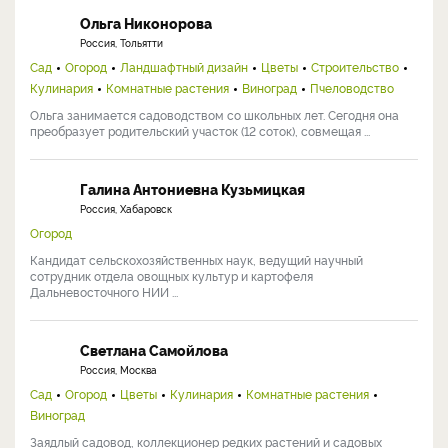
Ольга Никонорова
Россия, Тольятти
Сад
Огород
Ландшафтный дизайн
Цветы
Строительство
Кулинария
Комнатные растения
Виноград
Пчеловодство
Ольга занимается садоводством со школьных лет. Сегодня она
преобразует родительский участок (12 соток), совмещая ...
Галина Антониевна Кузьмицкая
Россия, Хабаровск
Огород
Кандидат сельскохозяйственных наук, ведущий научный
сотрудник отдела овощных культур и картофеля
Дальневосточного НИИ ...
Светлана Самойлова
Россия, Москва
Сад
Огород
Цветы
Кулинария
Комнатные растения
Виноград
Заядлый садовод, коллекционер редких растений и садовых