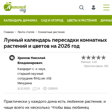
КАЛЕНДАРЬ ДАЧНИКА
САД И ОГОРОД
ЦВЕТЫ И РАСТЕНИЯ
ДАЧНЫ
Главная
Лента статей
Комнатные растения
Лунный календарь пересадки комнатных
растений и цветов на 2026 год
Хромов Николай
Владимирович
Рейтинг:
4.45
Проголосовало:
913
Кандидат с.-х. наук,
старший научный
сотрудник ФНЦ им. И.В.
Мичурина
15.12.2023
6
228300
Практически у каждого дома есть любимое растение, и
чаще всего их несколько. Чтобы ваш любимец