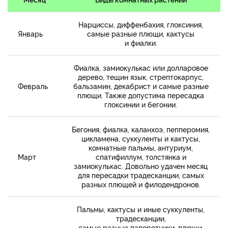
Нарциссы, диффенбахия, глоксиния,
Январь
самые разные плющи, кактусы
и фиалки.
Фиалка, замиокулькас или долларовое
дерево, тещин язык, стрептокарпус,
Февраль
бальзамин, декабрист и самые разные
плющи. Также допустима пересадка
глоксинии и бегонии.
Бегония, фиалка, каланхоэ, пепперомия,
цикламена, суккуленты и кактусы,
комнатные пальмы, антуриум,
Март
спатифиллум, толстянка и
замиокулькас. Довольно удачен месяц
для пересадки традесканции, самых
разных плющей и филодендронов.
Пальмы, кактусы и иные суккуленты,
традесканции,
самые разные папоротники, плющи,