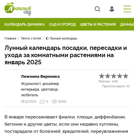
КАЛЕНДАРЬ ДАЧНИКА
САД И ОГОРОД
ЦВЕТЫ И РАСТЕНИЯ
ДАЧНЫ
Главная
Лента статей
🌔 Лунный календарь
Лунный календарь посадки, пересадки и
ухода за комнатными растениями на
январь 2025
Лежнина Вероника
Рейтинг:
4.83
Журналист, дизайнер
Проголосовало:
41
интерьера, цветовод-
любитель
28.12.2023
3
10413
В январе пересаживают фиалки, плющи, диффенбахии,
бегонии и другие цветы, если они недавно куплены,
постарадали от болезней, вредителей, переувлажнения