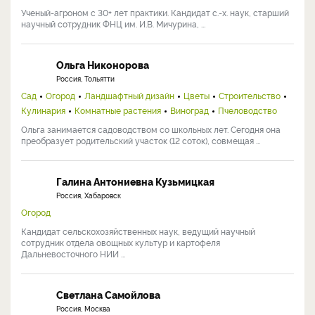
Ученый-агроном с 30+ лет практики. Кандидат с.-х. наук, старший
научный сотрудник ФНЦ им. И.В. Мичурина, ...
Ольга Никонорова
Россия, Тольятти
Сад
Огород
Ландшафтный дизайн
Цветы
Строительство
Кулинария
Комнатные растения
Виноград
Пчеловодство
Ольга занимается садоводством со школьных лет. Сегодня она
преобразует родительский участок (12 соток), совмещая ...
Галина Антониевна Кузьмицкая
Россия, Хабаровск
Огород
Кандидат сельскохозяйственных наук, ведущий научный
сотрудник отдела овощных культур и картофеля
Дальневосточного НИИ ...
Светлана Самойлова
Россия, Москва