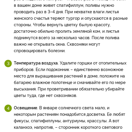
в вашем доме живет спатифиллум, поливы нужно
проводить раз в 3–4 дня. При нехватке влаги листья
женского счастья теряют тургор и опускаются в разные
стороны. Чтобы вернуть цветку былую красоту,
достаточно обильно пролить земляной ком, и листья
поднимутся всего за несколько часов. После полива
важно не открывать окна. Сквозняки могут
спровоцировать болезни.
Температура воздуха
. Удалите горшки от отопительных
приборов. Если подоконник – единственно возможное
место для выращивания растений в доме, положите на
батарею влажное полотенце и смачивайте его по мере
высыхания. При проветривании обязательно убирайте
цветы туда, где нет сквозняков.
Освещение
. В январе солнечного света мало, и
некоторым растениям понадобится досветка. Ее любят
фикусы, спатифиллумы, антуриумы, крассулы. А вот
каланхоэ, напротив, – сторонник короткого светового