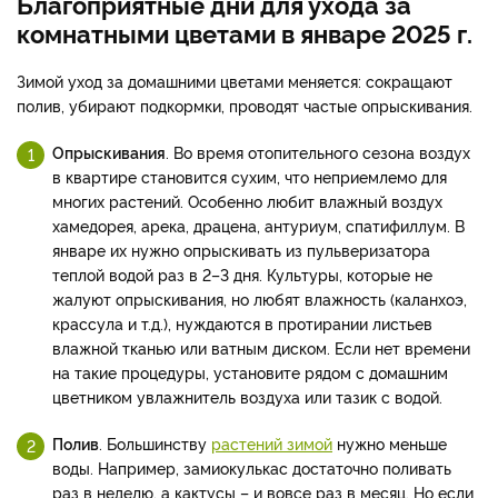
Благоприятные дни для ухода за
комнатными цветами в январе 2025 г.
Зимой уход за домашними цветами меняется: сокращают
полив, убирают подкормки, проводят частые опрыскивания.
Опрыскивания
. Во время отопительного сезона воздух
в квартире становится сухим, что неприемлемо для
многих растений. Особенно любит влажный воздух
хамедорея, арека, драцена, антуриум, спатифиллум. В
январе их нужно опрыскивать из пульверизатора
теплой водой раз в 2–3 дня. Культуры, которые не
жалуют опрыскивания, но любят влажность (каланхоэ,
крассула и т.д.), нуждаются в протирании листьев
влажной тканью или ватным диском. Если нет времени
на такие процедуры, установите рядом с домашним
цветником увлажнитель воздуха или тазик с водой.
Полив
. Большинству
растений зимой
нужно меньше
воды. Например, замиокулькас достаточно поливать
раз в неделю, а кактусы – и вовсе раз в месяц. Но если