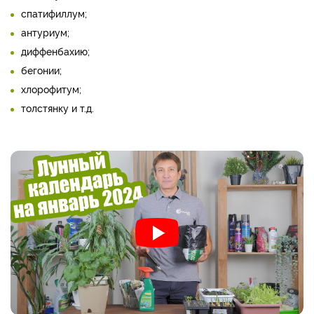
спатифиллум;
антуриум;
диффенбахию;
бегонии;
хлорофитум;
толстянку и т.д.