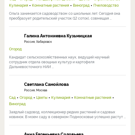
Кулинария
Комнатные растения
Виноград
Пчеловодство
Ольга занимается садоводством со школьных лет. Сегодня она
преобразует родительский участок (12 соток), совмещая ...
Галина Антониевна Кузьмицкая
Россия, Хабаровск
Огород
Кандидат сельскохозяйственных наук, ведущий научный
сотрудник отдела овощных культур и картофеля
Дальневосточного НИИ ...
Светлана Самойлова
Россия, Москва
Сад
Огород
Цветы
Кулинария
Комнатные растения
Виноград
Заядлый садовод, коллекционер редких растений и садовых
новинок. В моем саду в северном Подмосковье успешно растут ...
Анна Евгеньевна Соловьева