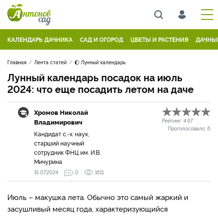
КАЛЕНДАРЬ ДАЧНИКА
САД И ОГОРОД
ЦВЕТЫ И РАСТЕНИЯ
ДАЧНЫ
Главная
Лента статей
🌔 Лунный календарь
Лунный календарь посадок на июль
2024: что еще посадить летом на даче
Хромов Николай
Владимирович
Рейтинг:
4.67
Проголосовало:
6
Кандидат с.-х. наук,
старший научный
сотрудник ФНЦ им. И.В.
Мичурина
15.07.2024
0
1611
Июль – макушка лета. Обычно это самый жаркий и
засушливый месяц года, характеризующийся