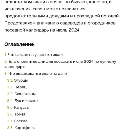
недостатком влаги в почве, но бывают, конечно, и
исключения: сезон может отличаться
продолжительными дождями и прохладной погодой.
Представляем вниманию садоводов и огородников
посевной календарь на июль 2024.
Оглавление
1.
Что сажать на участке в июле
2.
Благоприятные дни для посадки в июле 2024 по лунному
календарю
3.
Что высаживать в июле на даче
3.1.
Огурцы
3.2.
Перец
3.3.
Баклажаны
3.4.
Лук и чеснок
3.5.
Капуста
3.6.
Томат
3.7.
Свекла
3.8.
Картофель