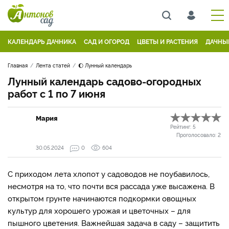
КАЛЕНДАРЬ ДАЧНИКА
САД И ОГОРОД
ЦВЕТЫ И РАСТЕНИЯ
ДАЧНЫ
Главная
Лента статей
🌔 Лунный календарь
Лунный календарь садово-огородных
работ с 1 по 7 июня
Мария
Рейтинг:
5
Проголосовало:
2
30.05.2024
0
604
С приходом лета хлопот у садоводов не поубавилось,
несмотря на то, что почти вся рассада уже высажена. В
открытом грунте начинаются подкормки овощных
культур для хорошего урожая и цветочных – для
пышного цветения. Важнейшая задача в саду – защитить