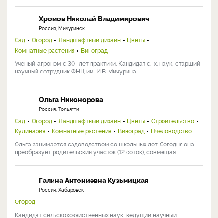
Хромов Николай Владимирович
Россия, Мичуринск
Сад
Огород
Ландшафтный дизайн
Цветы
Комнатные растения
Виноград
Ученый-агроном с 30+ лет практики. Кандидат с.-х. наук, старший
научный сотрудник ФНЦ им. И.В. Мичурина, ...
Ольга Никонорова
Россия, Тольятти
Сад
Огород
Ландшафтный дизайн
Цветы
Строительство
Кулинария
Комнатные растения
Виноград
Пчеловодство
Ольга занимается садоводством со школьных лет. Сегодня она
преобразует родительский участок (12 соток), совмещая ...
Галина Антониевна Кузьмицкая
Россия, Хабаровск
Огород
Кандидат сельскохозяйственных наук, ведущий научный