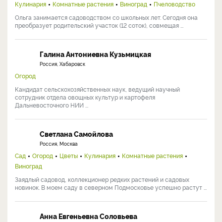
Кулинария
Комнатные растения
Виноград
Пчеловодство
Ольга занимается садоводством со школьных лет. Сегодня она
преобразует родительский участок (12 соток), совмещая ...
Галина Антониевна Кузьмицкая
Россия, Хабаровск
Огород
Кандидат сельскохозяйственных наук, ведущий научный
сотрудник отдела овощных культур и картофеля
Дальневосточного НИИ ...
Светлана Самойлова
Россия, Москва
Сад
Огород
Цветы
Кулинария
Комнатные растения
Виноград
Заядлый садовод, коллекционер редких растений и садовых
новинок. В моем саду в северном Подмосковье успешно растут ...
Анна Евгеньевна Соловьева