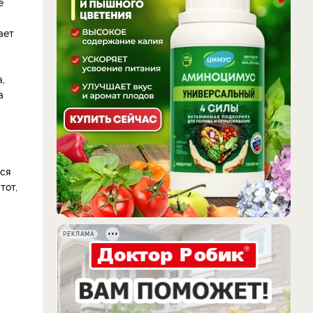
е
ает
,
а
мся
тот,
РЕКЛАМА