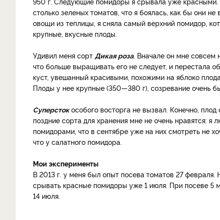
950 г. Следующие помидоры я срывала уже красными. В
столько зеленых томатов, что я боялась, как бы они н
овощи из теплицы, я сняла самый верхний помидор, кот
крупные, вкусные плоды.
Удивил меня сорт
Дикая роза
. Вначале он мне совсем 
что больше выращивать его не следует, и перестала о
куст, увешанный красивыми, похожими на яблоко плода
Плоды у нее крупные (350—380 г), созревание очень б
Суперсток
особого восторга не вызвал. Конечно, плод 
поздние сорта для хранения мне не очень нравятся: я 
помидорами, что в сентябре уже на них смотреть не хоч
что у салатного помидора.
Мои эксперименты
В 2013 г. у меня был опыт посева томатов 27 февраля.
срывать красные помидоры уже 1 июля. При посеве 5 
14 июля.