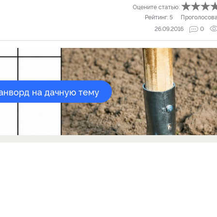
Оцените статью:
Рейтинг:
5
Проголосов
26.09.2016
0
канворд на дачную тему