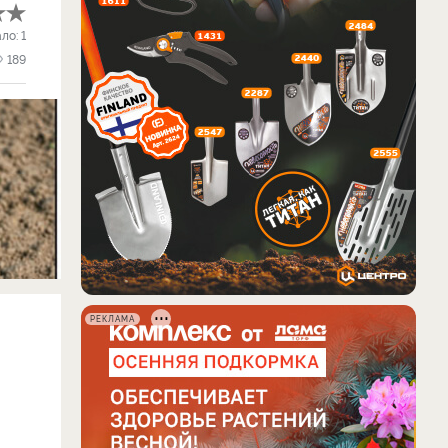
ало:
1
189
РЕКЛАМА