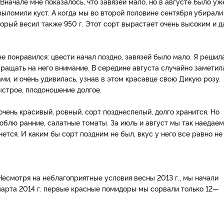
начале мне показалось, что завязей мало, но в августе было уж
е выломили куст. А когда мы во второй половине сентября убирали
орый весил также 950 г. Этот сорт вырастает очень высоким и д
не понравился: цвести начал поздно, завязей было мало. Я решила
бращать на него внимание. В середине августа случайно заметил
ми, и очень удивилась, узнав в этом красавце свою Дикую розу.
ыстрое, плодоношение долгое.
очень красивый, ровный, сорт позднеспелый, долго хранится. Но
люблю ранние, салатные томаты. За июль и август мы так наедае
ется. И каким бы сорт поздним не был, вкус у него все равно не 
 Несмотря на неблагоприятные условия весны 2013 г., мы начали
марта 2014 г. первые красные помидоры мы сорвали только 12—