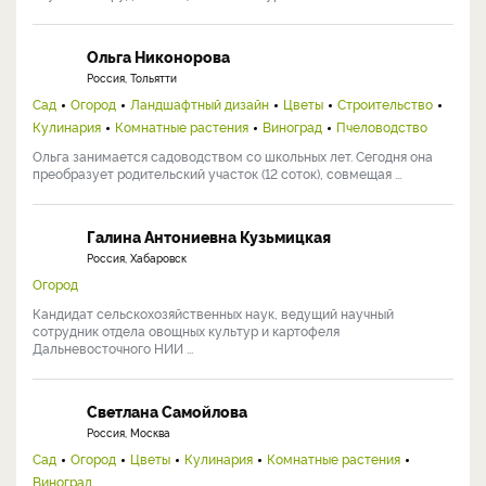
Ольга Никонорова
Россия, Тольятти
Сад
Огород
Ландшафтный дизайн
Цветы
Строительство
Кулинария
Комнатные растения
Виноград
Пчеловодство
Ольга занимается садоводством со школьных лет. Сегодня она
преобразует родительский участок (12 соток), совмещая ...
Галина Антониевна Кузьмицкая
Россия, Хабаровск
Огород
Кандидат сельскохозяйственных наук, ведущий научный
сотрудник отдела овощных культур и картофеля
Дальневосточного НИИ ...
Светлана Самойлова
Россия, Москва
Сад
Огород
Цветы
Кулинария
Комнатные растения
Виноград