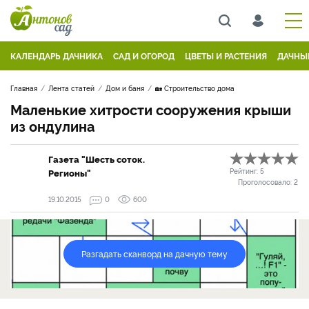
КАЛЕНДАРЬ ДАЧНИКА
САД И ОГОРОД
ЦВЕТЫ И РАСТЕНИЯ
ДАЧНЫ
Главная
Лента статей
Дом и баня
🏡 Строительство дома
Маленькие хитрости сооружения крыши
из ондулина
Газета "Шесть соток.
Регионы"
Рейтинг:
5
Проголосовало:
2
19.10.2015
0
600
Разгадать сканворд на дачную тему