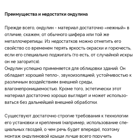
Преимущества и недостатки ондулина
Прежде всего, ондулин - материал достаточно «неж­ный» в
отличие, скажем, от обычного шифера или той же
металлочерепицы. Из недостатков можно от­метить его
свойство со вре­менем терять яркость окрас­ки и горючесть,
если его специально поджигать (то есть, от случайной искры
он не загорится).
Ондулин успешно применя­ется для облицовки зданий. Он
обладает хорошей тепло-, звукоизоляцией, устойчи­востью к
различным воз­действиям внешней среды,
влагонепроницаемостью. Кроме того, эстетически этот
материал достаточно хорошо выглядит и может использо­
ваться без дальнейшей внеш­ней обработки.
Суще­ствуют достаточно строгие требо­вания к тех­нологии
его установки и крепления (например, использо­вание спе­
циальных гвоздей, о чем речь будет впе­реди), поэтому
монтаж ондулиновой крыши лучше всего пору­чить