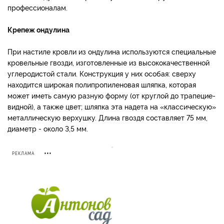
профессионалам.
Крепеж ондулина
При настиле кровли из ондулина используются специ­альные
кровельные гвозди, изготовленные из высокока­чественной
углеродистой ста­ли. Конструкция у них особая: сверху
находится широкая по­липропиленовая шляпка, кото­рая
может иметь самую разную форму (от круглой до трапецие­
видной), а также цвет; шляпка эта надета на «классическую»
металлическую верхушку. Дли­на гвоздя составляет 75 мм,
диаметр - около 3,5 мм.
РЕКЛАМА