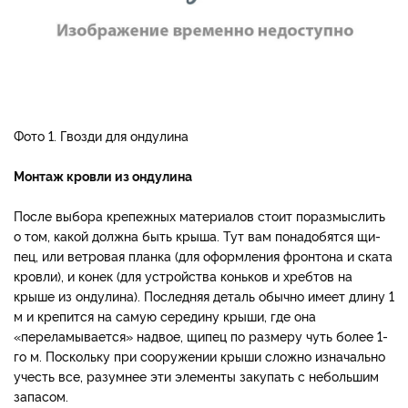
Фото 1. Гвозди для ондулина
Монтаж кровли из ондулина
После выбора крепежных ма­териалов стоит поразмыслить
о том, какой должна быть кры­ша. Тут вам понадобятся щи­
пец, или ветровая планка (для оформления фронтона и ската
кровли), и конек (для устройст­ва коньков и хребтов на
крыше из ондулина). Последняя де­таль обычно имеет длину 1
м и крепится на самую середину крыши, где она
«переламыва­ется» надвое, щипец по разме­ру чуть более 1-
го м. Поскольку при сооружении крыши сложно изначально
учесть все, разум­нее эти элементы закупать с небольшим
запасом.