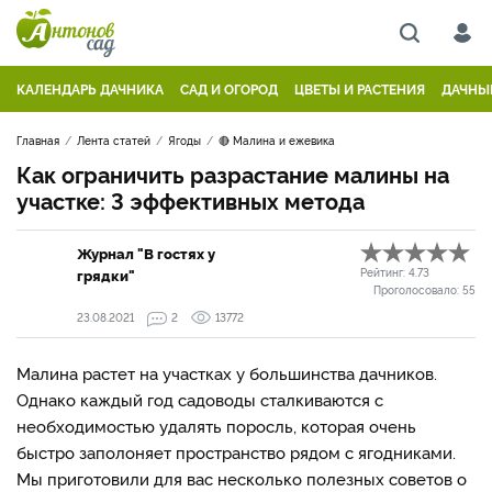
КАЛЕНДАРЬ ДАЧНИКА
САД И ОГОРОД
ЦВЕТЫ И РАСТЕНИЯ
ДАЧНЫ
Главная
Лента статей
Ягоды
🔴 Малина и ежевика
Как ограничить разрастание малины на
участке: 3 эффективных метода
Журнал "В гостях у
грядки"
Рейтинг:
4.73
Проголосовало:
55
23.08.2021
2
13772
Малина растет на участках у большинства дачников.
Однако каждый год садоводы сталкиваются с
необходимостью удалять поросль, которая очень
быстро заполоняет пространство рядом с ягодниками.
Мы приготовили для вас несколько полезных советов о