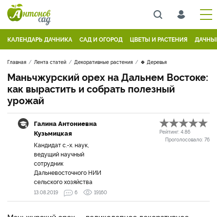
КАЛЕНДАРЬ ДАЧНИКА
САД И ОГОРОД
ЦВЕТЫ И РАСТЕНИЯ
ДАЧНЫ
Главная
Лента статей
Декоративные растения
🍀 Деревья
Маньчжурский орех на Дальнем Востоке:
как вырастить и собрать полезный
урожай
Галина Антониевна
Кузьмицкая
Рейтинг:
4.86
Проголосовало:
76
Кандидат с.-х. наук,
ведущий научный
сотрудник
Дальневосточного НИИ
сельского хозяйства
13.08.2019
6
19160
Маньжурский орех — великолепное декоративное