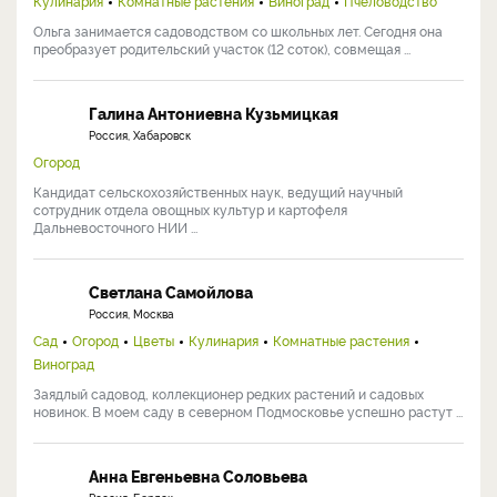
Кулинария
Комнатные растения
Виноград
Пчеловодство
Ольга занимается садоводством со школьных лет. Сегодня она
преобразует родительский участок (12 соток), совмещая ...
Галина Антониевна Кузьмицкая
Россия, Хабаровск
Огород
Кандидат сельскохозяйственных наук, ведущий научный
сотрудник отдела овощных культур и картофеля
Дальневосточного НИИ ...
Светлана Самойлова
Россия, Москва
Сад
Огород
Цветы
Кулинария
Комнатные растения
Виноград
Заядлый садовод, коллекционер редких растений и садовых
новинок. В моем саду в северном Подмосковье успешно растут ...
Анна Евгеньевна Соловьева