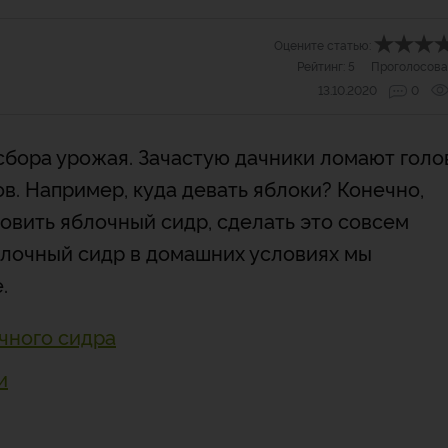
Оцените статью:
Рейтинг:
5
Проголосова
13.10.2020
0
сбора урожая. Зачастую дачники ломают голо
в. Например, куда девать яблоки? Конечно,
овить яблочный сидр, сделать это совсем
блочный сидр в домашних условиях мы
.
чного сидра
и