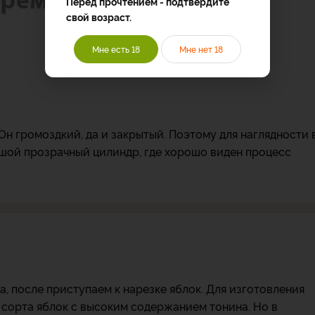
Перед прочтением - подтвердите
свой возраст.
Мне есть 18
Мне нет 18
Он громоздкий, да и закрытый. Поэтому для наглядности 
шой прозрачный цилиндр, где хорошо виден процесс
, после приступаем к нарезке яблок. Для изготовления
сорта яблок с высоким содержанием тонина. Но в