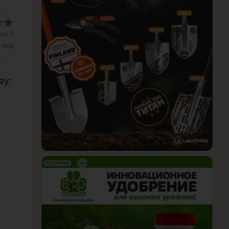
ло:
2
468
ву:
РЕКЛАМА