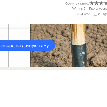
Оцените статью:
Рейтинг:
5
Проголосов
06.04.2016
0
канворд на дачную тему