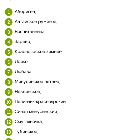
Абориген,
Алтайское румяное,
Воспитанница,
Зарево,
Красноярское зимнее,
Лойко,
Любава,
Минусинское летнее,
Невлинское,
Пепинчик красноярский,
Синап минусинский,
Смугляночка,
Тубинское,