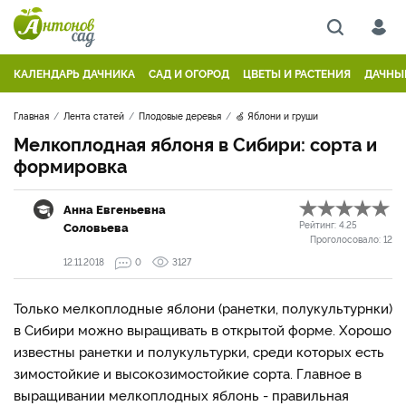
КАЛЕНДАРЬ ДАЧНИКА
САД И ОГОРОД
ЦВЕТЫ И РАСТЕНИЯ
ДАЧНЫ
Главная
Лента статей
Плодовые деревья
🍏 Яблони и груши
Мелкоплодная яблоня в Сибири: сорта и
формировка
Анна Евгеньевна
Соловьева
Рейтинг:
4.25
Проголосовало:
12
12.11.2018
0
3127
Только мелкоплодные яблони (ранетки, полукультурнки)
в Сибири можно выращивать в открытой форме. Хорошо
известны ранетки и полукультурки, среди которых есть
зимостойкие и высокозимостойкие сорта. Главное в
выращивании мелкоплодных яблонь - правильная