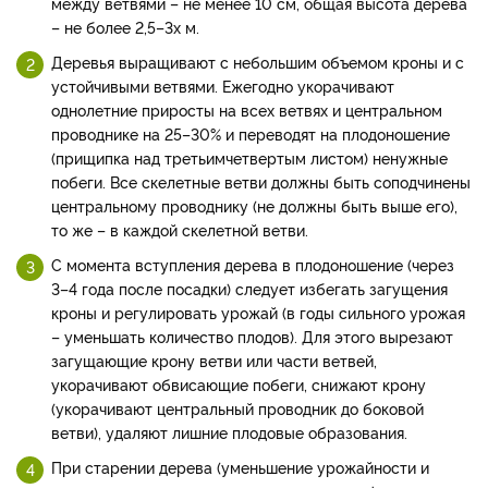
между ветвями – не менее 10 см, общая высота дерева
– не более 2,5–3­х м.
Деревья выращивают с небольшим объемом кроны и с
устойчивыми ветвями. Ежегодно укорачивают
однолетние приросты на всех ветвях и центральном
проводнике на 25–30% и переводят на плодоношение
(прищипка над третьим­четвертым листом) ненужные
побеги. Все скелетные ветви должны быть соподчинены
центральному проводнику (не должны быть выше его),
то же – в каждой скелетной ветви.
С момента вступления дерева в плодоношение (через
3–4 года после посадки) следует избегать загущения
кроны и регулировать урожай (в годы сильного урожая
– уменьшать количество плодов). Для этого вырезают
загущающие крону ветви или части ветвей,
укорачивают обвисающие побеги, снижают крону
(укорачивают центральный проводник до боковой
ветви), удаляют лишние плодовые образования.
При старении дерева (уменьшение урожайности и