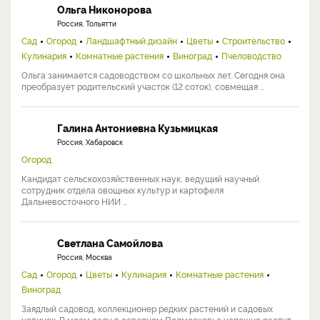
Ольга Никонорова
Россия, Тольятти
Сад
Огород
Ландшафтный дизайн
Цветы
Строительство
Кулинария
Комнатные растения
Виноград
Пчеловодство
Ольга занимается садоводством со школьных лет. Сегодня она
преобразует родительский участок (12 соток), совмещая ...
Галина Антониевна Кузьмицкая
Россия, Хабаровск
Огород
Кандидат сельскохозяйственных наук, ведущий научный
сотрудник отдела овощных культур и картофеля
Дальневосточного НИИ ...
Светлана Самойлова
Россия, Москва
Сад
Огород
Цветы
Кулинария
Комнатные растения
Виноград
Заядлый садовод, коллекционер редких растений и садовых
новинок. В моем саду в северном Подмосковье успешно растут ...