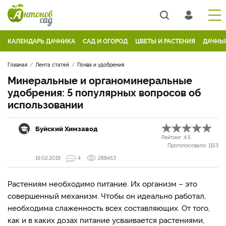
КАЛЕНДАРЬ ДАЧНИКА
САД И ОГОРОД
ЦВЕТЫ И РАСТЕНИЯ
ДАЧНЫ
Главная
Лента статей
Почва и удобрения
Минеральные и органоминеральные
удобрения: 5 популярных вопросов об
использовании
Буйский Химзавод
Рейтинг:
4.5
Проголосовало:
1153
19.02.2019
4
288453
Растениям необходимо питание. Их организм – это
совершенный механизм. Чтобы он идеально работал,
необходима слаженность всех составляющих. От того,
как и в каких дозах питание усваивается растениями,