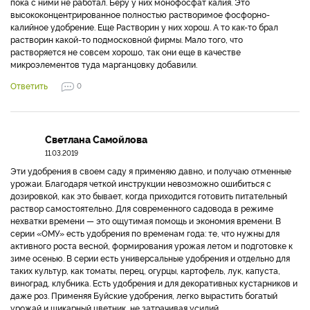
пока с ними не работал. Беру у них монофосфат калия. Это
высококонцентрированное полностью растворимое фосфорно-
калийное удобрение. Еще Растворин у них хорош. А то как-то брал
растворин какой-то подмосковной фирмы. Мало того, что
растворяется не совсем хорошо, так они еще в качестве
микроэлементов туда марганцовку добавили.
Ответить
0
Светлана Самойлова
11.03.2019
Эти удобрения в своем саду я применяю давно, и получаю отменные
урожаи. Благодаря четкой инструкции невозможно ошибиться с
дозировкой, как это бывает, когда приходится готовить питательный
раствор самостоятельно. Для современного садовода в режиме
нехватки времени — это ощутимая помощь и экономия времени. В
серии «ОМУ» есть удобрения по временам года: те, что нужны для
активного роста весной, формирования урожая летом и подготовке к
зиме осенью. В серии есть универсальные удобрения и отдельно для
таких культур, как томаты, перец, огурцы, картофель, лук, капуста,
виноград, клубника. Есть удобрения и для декоративных кустарников и
даже роз. Применяя Буйские удобрения, легко вырастить богатый
урожай и шикарный цветник, не затрачивая усилий.