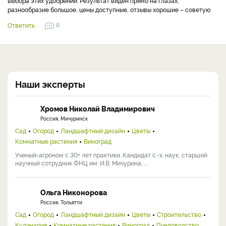
выбора этих удобрений. Результат виден прямо на глазах,
разнообразие большое, цены доступные, отзывы хорошие – советую
Ответить
0
Наши эксперты
Хромов Николай Владимирович
Россия, Мичуринск
Сад
Огород
Ландшафтный дизайн
Цветы
Комнатные растения
Виноград
Ученый-агроном с 30+ лет практики. Кандидат с.-х. наук, старший
научный сотрудник ФНЦ им. И.В. Мичурина, ...
Ольга Никонорова
Россия, Тольятти
Сад
Огород
Ландшафтный дизайн
Цветы
Строительство
Кулинария
Комнатные растения
Виноград
Пчеловодство