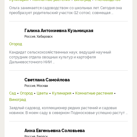
Ольга занимается садоводством со школьных лет. Сегодня она
преобразует родительский участок (12 соток), совмещая ...
Галина Антониевна Кузьмицкая
Россия, Хабаровск
Огород
Кандидат сельскохозяйственных наук, ведущий научный
сотрудник отдела овощных культур и картофеля
Дальневосточного НИИ ...
Светлана Самойлова
Россия, Москва
Сад
Огород
Цветы
Кулинария
Комнатные растения
Виноград
Заядлый садовод, коллекционер редких растений и садовых
новинок. В моем саду в северном Подмосковье успешно растут ...
Анна Евгеньевна Соловьева
Россия, Бердск