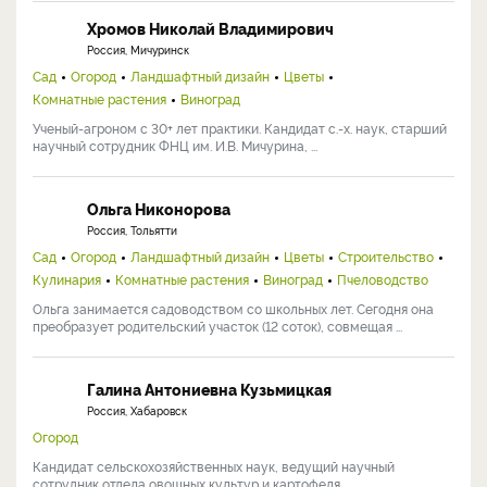
Хромов Николай Владимирович
Россия, Мичуринск
Сад
Огород
Ландшафтный дизайн
Цветы
Комнатные растения
Виноград
Ученый-агроном с 30+ лет практики. Кандидат с.-х. наук, старший
научный сотрудник ФНЦ им. И.В. Мичурина, ...
Ольга Никонорова
Россия, Тольятти
Сад
Огород
Ландшафтный дизайн
Цветы
Строительство
Кулинария
Комнатные растения
Виноград
Пчеловодство
Ольга занимается садоводством со школьных лет. Сегодня она
преобразует родительский участок (12 соток), совмещая ...
Галина Антониевна Кузьмицкая
Россия, Хабаровск
Огород
Кандидат сельскохозяйственных наук, ведущий научный
сотрудник отдела овощных культур и картофеля