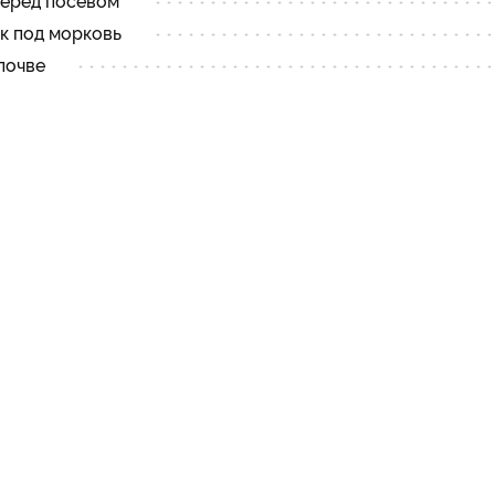
перед посевом
ок под морковь
почве