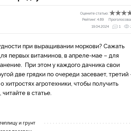
Оцените статью:
Рейтинг:
4.89
Проголосова
19.04.2024
1
рудности при выращивании моркови? Сажать
для первых витаминов, в апреле-мае – для
ранение. При этом у каждого дачника свои
ругой две грядки по очереди засевает, третий 
о хитростях агротехники, чтобы получить
 читайте в статье.
теплицу и грунт