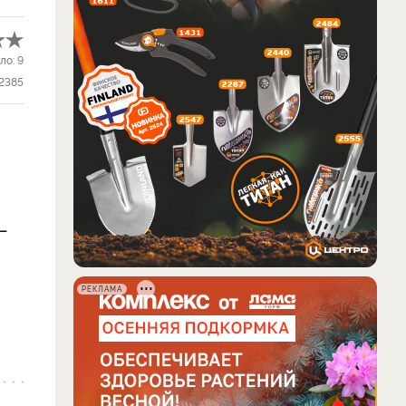
ло:
9
2385
–
РЕКЛАМА