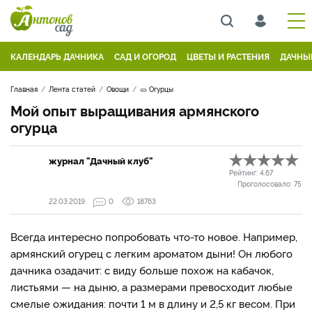
КАЛЕНДАРЬ ДАЧНИКА
САД И ОГОРОД
ЦВЕТЫ И РАСТЕНИЯ
ДАЧНЫ
Главная
Лента статей
Овощи
🥒 Огурцы
Мой опыт выращивания армянского
огурца
журнал "Дачный клуб"
Рейтинг:
4.67
Проголосовало:
75
22.03.2019
0
18763
Всегда интересно попробовать что-то новое. Например,
армянский огурец с легким ароматом дыни! Он любого
дачника озадачит: с виду больше похож на кабачок,
листьями — на дыню, а размерами превосходит любые
смелые ожидания: почти 1 м в длину и 2,5 кг весом. При