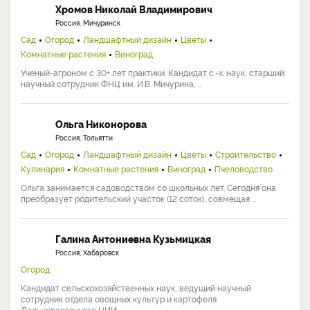
Хромов Николай Владимирович
Россия, Мичуринск
Сад
Огород
Ландшафтный дизайн
Цветы
Комнатные растения
Виноград
Ученый-агроном с 30+ лет практики. Кандидат с.-х. наук, старший
научный сотрудник ФНЦ им. И.В. Мичурина, ...
Ольга Никонорова
Россия, Тольятти
Сад
Огород
Ландшафтный дизайн
Цветы
Строительство
Кулинария
Комнатные растения
Виноград
Пчеловодство
Ольга занимается садоводством со школьных лет. Сегодня она
преобразует родительский участок (12 соток), совмещая ...
Галина Антониевна Кузьмицкая
Россия, Хабаровск
Огород
Кандидат сельскохозяйственных наук, ведущий научный
сотрудник отдела овощных культур и картофеля
Дальневосточного НИИ ...