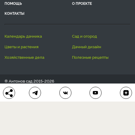
ПОМОЩЬ
О ПРОЕКТЕ
КОНТАКТЫ
календарь дачника
сад и огород
цветы и растения
дачный дизайн
хозяйственные дела
полезные рецепты
® Антонов сад 2015-2026
Политика конфиденциальности
Пользовательское соглашение
Другие наши проекты:
Сканворды
online
Любое использование материала допускается только с
письменного согласия редакции