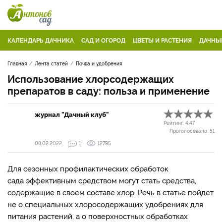
КАЛЕНДАРЬ ДАЧНИКА
САД И ОГОРОД
ЦВЕТЫ И РАСТЕНИЯ
ДАЧНЫ
Главная
Лента статей
Почва и удобрения
Использование хлорсодержащих
препаратов в саду: польза и применение
журнал "Дачный клуб"
Рейтинг:
4.47
Проголосовало:
51
08.02.2022
1
12795
Для сезонных профилактических обработок
сада эффективным средством могут стать средства,
содержащие в своем составе хлор. Речь в статье пойдет
не о специальных хлоросодержащих удобрениях для
питания растений, а о поверхностных обработках