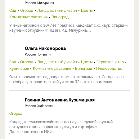
Россия, Мичуринск
Сад
Огород
Ландшафтный дизайн
Цветы
Комнатные растения
Виноград
Ученый-агроном с 30+ лет практики. Кандидат с.-х. наук, старший
научный сотрудник ФНЦ им. И.В. Мичурина, ...
Ольга Никонорова
Россия, Тольятти
Сад
Огород
Ландшафтный дизайн
Цветы
Строительство
Кулинария
Комнатные растения
Виноград
Пчеловодство
Ольга занимается садоводством со школьных лет. Сегодня она
преобразует родительский участок (12 соток), совмещая ...
Галина Антониевна Кузьмицкая
Россия, Хабаровск
Огород
Кандидат сельскохозяйственных наук, ведущий научный
сотрудник отдела овощных культур и картофеля
Дальневосточного НИИ ...