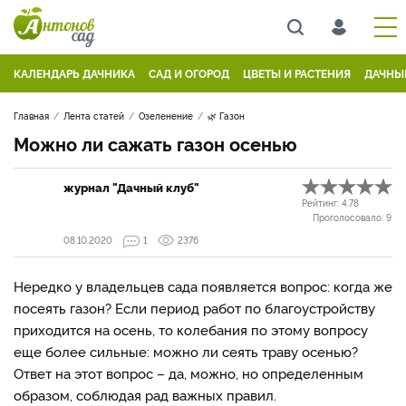
КАЛЕНДАРЬ ДАЧНИКА
САД И ОГОРОД
ЦВЕТЫ И РАСТЕНИЯ
ДАЧНЫ
Главная
Лента статей
Озеленение
🌿 Газон
Можно ли сажать газон осенью
журнал "Дачный клуб"
Рейтинг:
4.78
Проголосовало:
9
08.10.2020
1
2376
Нередко у владельцев сада появляется вопрос: когда же
посеять газон? Если период работ по благоустройству
приходится на осень, то колебания по этому вопросу
еще более сильные: можно ли сеять траву осенью?
Ответ на этот вопрос – да, можно, но определенным
образом, соблюдая рад важных правил.