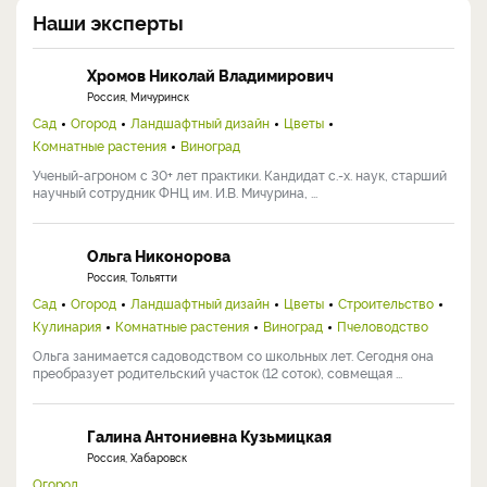
Наши эксперты
Хромов Николай Владимирович
Россия, Мичуринск
Сад
Огород
Ландшафтный дизайн
Цветы
Комнатные растения
Виноград
Ученый-агроном с 30+ лет практики. Кандидат с.-х. наук, старший
научный сотрудник ФНЦ им. И.В. Мичурина, ...
Ольга Никонорова
Россия, Тольятти
Сад
Огород
Ландшафтный дизайн
Цветы
Строительство
Кулинария
Комнатные растения
Виноград
Пчеловодство
Ольга занимается садоводством со школьных лет. Сегодня она
преобразует родительский участок (12 соток), совмещая ...
Галина Антониевна Кузьмицкая
Россия, Хабаровск
Огород