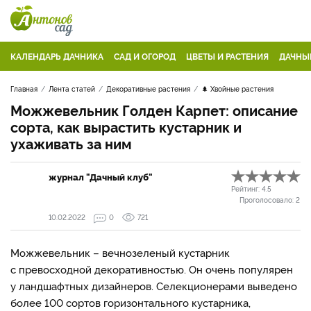
КАЛЕНДАРЬ ДАЧНИКА
САД И ОГОРОД
ЦВЕТЫ И РАСТЕНИЯ
ДАЧНЫ
Главная
Лента статей
Декоративные растения
🌲 Хвойные растения
Можжевельник Голден Карпет: описание
сорта, как вырастить кустарник и
ухаживать за ним
журнал "Дачный клуб"
Рейтинг:
4.5
Проголосовало:
2
10.02.2022
0
721
Можжевельник – вечнозеленый кустарник
с превосходной декоративностью. Он очень популярен
у ландшафтных дизайнеров. Селекционерами выведено
более 100 сортов горизонтального кустарника,