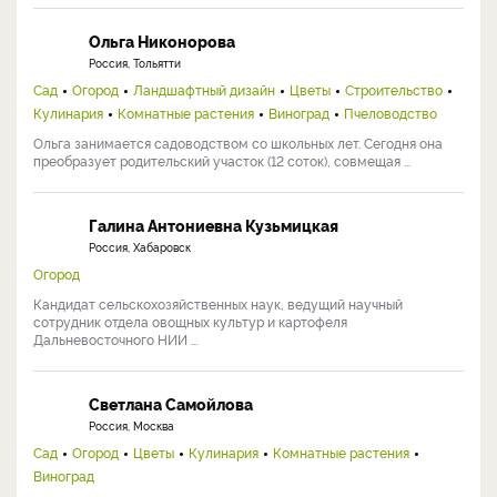
Ольга Никонорова
Россия, Тольятти
Сад
Огород
Ландшафтный дизайн
Цветы
Строительство
Кулинария
Комнатные растения
Виноград
Пчеловодство
Ольга занимается садоводством со школьных лет. Сегодня она
преобразует родительский участок (12 соток), совмещая ...
Галина Антониевна Кузьмицкая
Россия, Хабаровск
Огород
Кандидат сельскохозяйственных наук, ведущий научный
сотрудник отдела овощных культур и картофеля
Дальневосточного НИИ ...
Светлана Самойлова
Россия, Москва
Сад
Огород
Цветы
Кулинария
Комнатные растения
Виноград