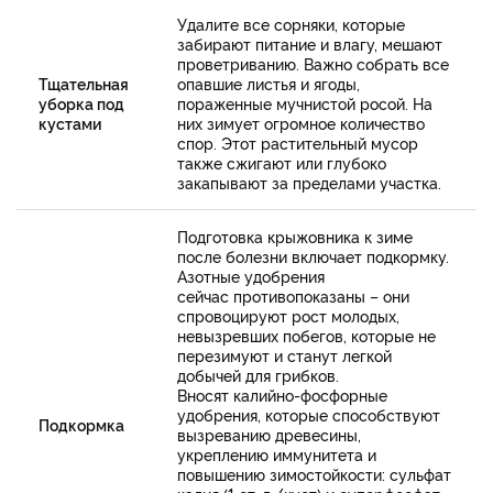
Удалите все сорняки, которые
забирают питание и влагу, мешают
проветриванию. Важно собрать все
Тщательная
опавшие листья и ягоды,
уборка под
пораженные мучнистой росой. На
кустами
них зимует огромное количество
спор. Этот растительный мусор
также сжигают или глубоко
закапывают за пределами участка.
Подготовка крыжовника к зиме
после болезни включает подкормку.
Азотные удобрения
сейчас противопоказаны – они
спровоцируют рост молодых,
невызревших побегов, которые не
перезимуют и станут легкой
добычей для грибков.
Вносят калийно-фосфорные
удобрения, которые способствуют
Подкормка
вызреванию древесины,
укреплению иммунитета и
повышению зимостойкости: сульфат