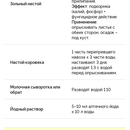
прилипания.
Зольный настой
Эффект
: подкормка
(калий, фосфор) +
фунгицидное действие.
Применение
:
опрыскивать листья с
обеих сторон, осадок –
под куст.
1 часть перепревшего
навоза х 3 части воды,
Настой коровяка
настаивают 3 дня,
разводят 1:3 с водой
перед опрыскиванием.
Молочная сыворотка или
Разводят водой 1:10
обрат
5–10 мл аптечного йода
Йодный раствор
х 10 л воды