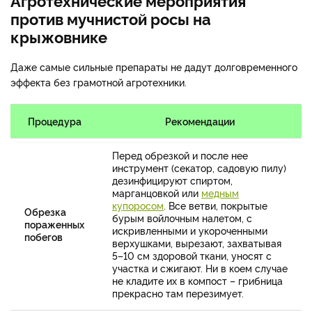
Агротехнические мероприятия
против мучнистой росы на
крыжовнике
Даже самые сильные препараты не дадут долговременного
эффекта без грамотной агротехники.
Процедура
Рекомендации
Перед обрезкой и после нее
инструмент (секатор, садовую пилу)
дезинфицируют спиртом,
марганцовкой или
медным
купоросом
. Все ветви, покрытые
Обрезка
бурым войлочным налетом, с
пораженных
искривленными и укороченными
побегов
верхушками, вырезают, захватывая
5–10 см здоровой ткани, уносят с
участка и сжигают. Ни в коем случае
не кладите их в компост – грибница
прекрасно там перезимует.