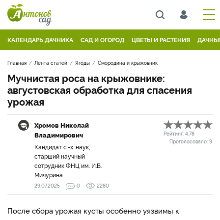
КАЛЕНДАРЬ ДАЧНИКА
САД И ОГОРОД
ЦВЕТЫ И РАСТЕНИЯ
ДАЧНЫ
Главная
Лента статей
Ягоды
Смородина и крыжовник
Мучнистая роса на крыжовнике:
августовская обработка для спасения
урожая
Хромов Николай
Владимирович
Рейтинг:
4.78
Проголосовало:
9
Кандидат с.-х. наук,
старший научный
сотрудник ФНЦ им. И.В.
Мичурина
29.07.2025
0
2280
После сбора урожая кусты особенно уязвимы к