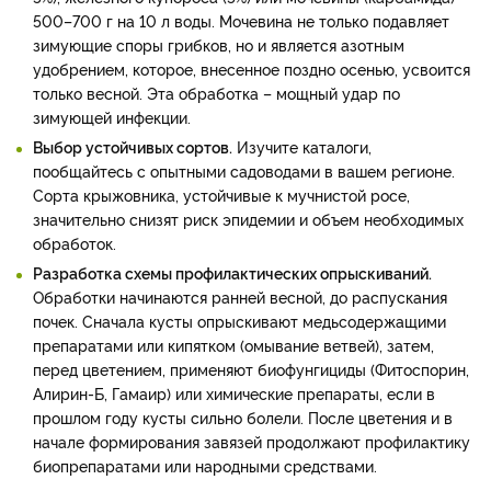
500–700 г на 10 л воды. Мочевина не только подавляет
зимующие споры грибков, но и является азотным
удобрением, которое, внесенное поздно осенью, усвоится
только весной. Эта обработка – мощный удар по
зимующей инфекции.
Выбор устойчивых сортов.
Изучите каталоги,
пообщайтесь с опытными садоводами в вашем регионе.
Сорта крыжовника, устойчивые к мучнистой росе,
значительно снизят риск эпидемии и объем необходимых
обработок.
Разработка схемы профилактических опрыскиваний.
Обработки начинаются ранней весной, до распускания
почек. Сначала кусты опрыскивают медьсодержащими
препаратами или кипятком (омывание ветвей), затем,
перед цветением, применяют биофунгициды (Фитоспорин,
Алирин-Б, Гамаир) или химические препараты, если в
прошлом году кусты сильно болели. После цветения и в
начале формирования завязей продолжают профилактику
биопрепаратами или народными средствами.