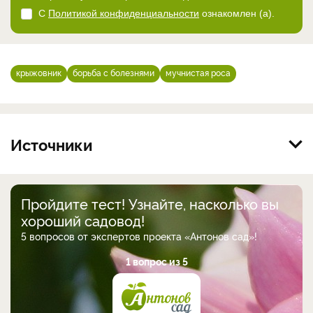
С
Политикой конфиденциальности
ознакомлен (а).
крыжовник
борьба с болезнями
мучнистая роса
Источники
Пройдите тест! Узнайте, насколько вы
хороший садовод!
5 вопросов от экспертов проекта «Антонов сад»!
1 вопрос из 5