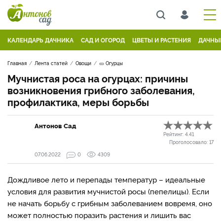
КАЛЕНДАРЬ ДАЧНИКА
САД И ОГОРОД
ЦВЕТЫ И РАСТЕНИЯ
ДАЧНЫ
Главная
Лента статей
Овощи
🥒 Огурцы
Мучнистая роса на огурцах: причины
возникновения грибного заболевания,
профилактика, меры борьбы
Антонов Сад
Рейтинг:
4.41
Проголосовало:
17
07.06.2022
0
4309
Дождливое лето и перепады температур – идеальные
условия для развития мучнистой росы (пепелицы). Если
не начать борьбу с грибным заболеванием вовремя, оно
может полностью поразить растения и лишить вас