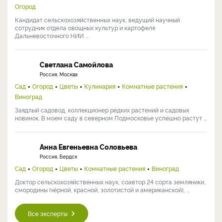
Огород
Кандидат сельскохозяйственных наук, ведущий научный
сотрудник отдела овощных культур и картофеля
Дальневосточного НИИ ...
Светлана Самойлова
Россия, Москва
Сад
Огород
Цветы
Кулинария
Комнатные растения
Виноград
Заядлый садовод, коллекционер редких растений и садовых
новинок. В моем саду в северном Подмосковье успешно растут ...
Анна Евгеньевна Соловьева
Россия, Бердск
Сад
Огород
Цветы
Комнатные растения
Виноград
Доктор сельскохозяйственных наук, соавтор 24 сорта земляники,
смородины (чёрной, красной, золотистой и американской), ...
Все эксперты