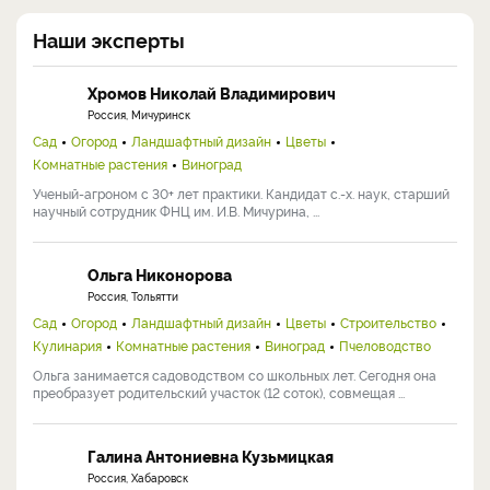
Наши эксперты
Хромов Николай Владимирович
Россия, Мичуринск
Сад
Огород
Ландшафтный дизайн
Цветы
Комнатные растения
Виноград
Ученый-агроном с 30+ лет практики. Кандидат с.-х. наук, старший
научный сотрудник ФНЦ им. И.В. Мичурина, ...
Ольга Никонорова
Россия, Тольятти
Сад
Огород
Ландшафтный дизайн
Цветы
Строительство
Кулинария
Комнатные растения
Виноград
Пчеловодство
Ольга занимается садоводством со школьных лет. Сегодня она
преобразует родительский участок (12 соток), совмещая ...
Галина Антониевна Кузьмицкая
Россия, Хабаровск