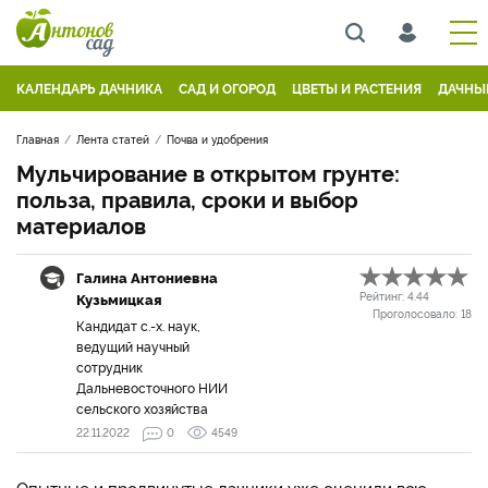
КАЛЕНДАРЬ ДАЧНИКА
САД И ОГОРОД
ЦВЕТЫ И РАСТЕНИЯ
ДАЧНЫ
Главная
Лента статей
Почва и удобрения
Мульчирование в открытом грунте:
польза, правила, сроки и выбор
материалов
Галина Антониевна
Кузьмицкая
Рейтинг:
4.44
Проголосовало:
18
Кандидат с.-х. наук,
ведущий научный
сотрудник
Дальневосточного НИИ
сельского хозяйства
22.11.2022
0
4549
Опытные и продвинутые дачники уже оценили всю