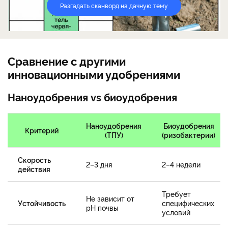
Разгадать сканворд на дачную тему
Сравнение с другими
инновационными удобрениями
Наноудобрения vs биоудобрения
Наноудобрения
Биоудобрения
Критерий
(ТПУ)
(ризобактерии)
Скорость
2–3 дня
2–4 недели
действия
Требует
Не зависит от
Устойчивость
специфических
pH почвы
условий