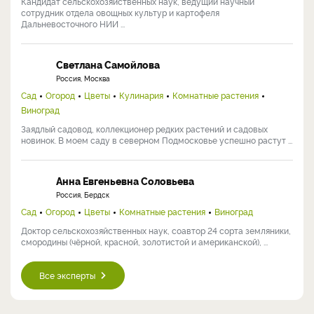
Кандидат сельскохозяйственных наук, ведущий научный
сотрудник отдела овощных культур и картофеля
Дальневосточного НИИ ...
Светлана Самойлова
Россия, Москва
Сад
Огород
Цветы
Кулинария
Комнатные растения
Виноград
Заядлый садовод, коллекционер редких растений и садовых
новинок. В моем саду в северном Подмосковье успешно растут ...
Анна Евгеньевна Соловьева
Россия, Бердск
Сад
Огород
Цветы
Комнатные растения
Виноград
Доктор сельскохозяйственных наук, соавтор 24 сорта земляники,
смородины (чёрной, красной, золотистой и американской), ...
Все эксперты