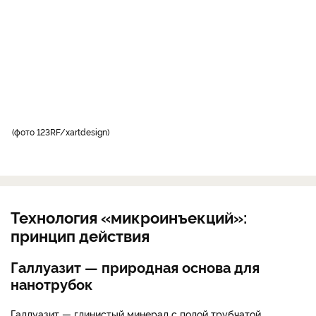
фото 123RF/xartdesign
Технология «микроинъекций»:
принцип действия
Галлуазит — природная основа для
нанотрубок
Галлуазит — глинистый минерал с полой трубчатой