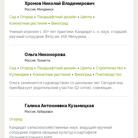
Хромов Николай Владимирович
Россия, Мичуринск
Сад
Огород
Ландшафтный дизайн
Цветы
Комнатные растения
Виноград
Ученый-агроном с 30+ лет практики. Кандидат с.-х. наук, старший
научный сотрудник ФНЦ им. И.В. Мичурина, ...
Ольга Никонорова
Россия, Тольятти
Сад
Огород
Ландшафтный дизайн
Цветы
Строительство
Кулинария
Комнатные растения
Виноград
Пчеловодство
Ольга занимается садоводством со школьных лет. Сегодня она
преобразует родительский участок (12 соток), совмещая ...
Галина Антониевна Кузьмицкая
Россия, Хабаровск
Огород
Кандидат сельскохозяйственных наук, ведущий научный
сотрудник отдела овощных культур и картофеля
Дальневосточного НИИ ...