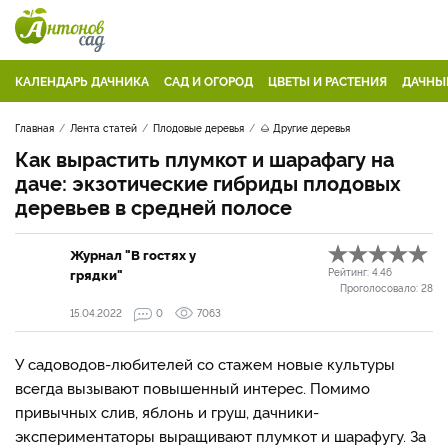
КАЛЕНДАРЬ ДАЧНИКА
САД И ОГОРОД
ЦВЕТЫ И РАСТЕНИЯ
ДАЧНЫ
Главная
Лента статей
Плодовые деревья
🌰 Другие деревья
Как вырастить плумкот и шарафагу на
даче: экзотические гибриды плодовых
деревьев в средней полосе
Журнал "В гостях у
грядки"
Рейтинг:
4.46
Проголосовало:
28
15.04.2022
0
7063
У садоводов-любителей со стажем новые культуры
всегда вызывают повышенный интерес. Помимо
привычных слив, яблонь и груш, дачники-
экспериментаторы выращивают плумкот и шарафугу. За