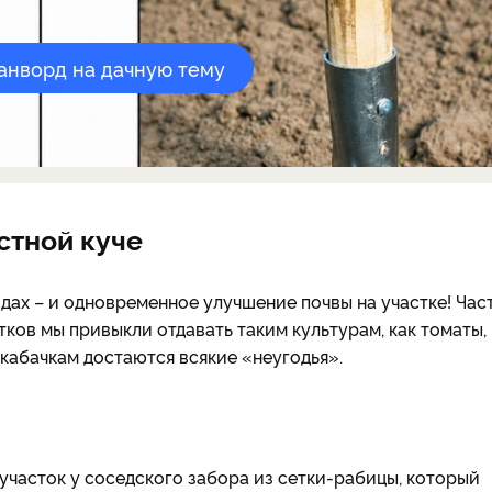
канворд на дачную тему
стной куче
ах – и одновременное улучшение почвы на участке! Час
ков мы привыкли отдавать таким культурам, как томаты,
 и кабачкам достаются всякие «неугодья».
часток у соседского забора из сетки-рабицы, который