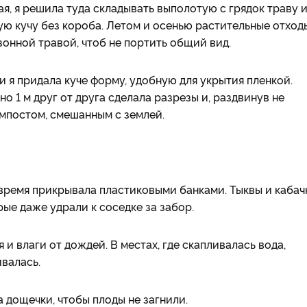
я, я решила туда складывать выполотую с грядок траву 
ную кучу без короба. Летом и осенью растительные отход
онной травой, чтоб не портить общий вид.
и я придала куче форму, удобную для укрытия пленкой.
о 1 м друг от друга сделала разрезы и, раздвинув не
мпостом, смешанным с землей.
 время прикрывала пластиковыми банками. Тыквы и кабач
рые даже удрали к соседке за забор.
 и влаги от дождей. В местах, где скапливалась вода,
ивалась.
а дощечки, чтобы плоды не загнили.