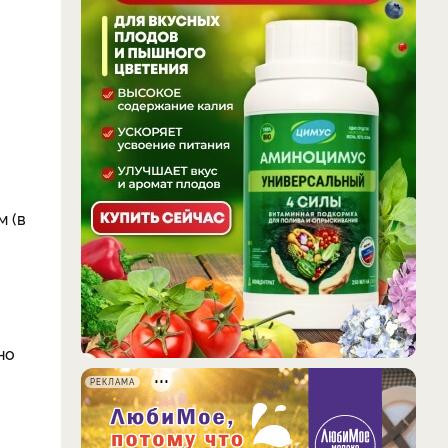
м (в
но
РЕКЛАМА