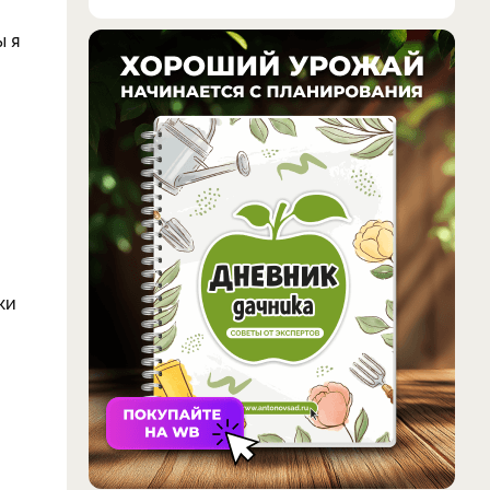
и
ы я
ки