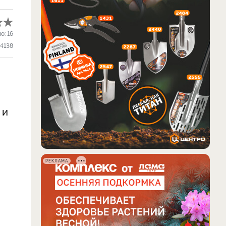
ло:
16
4138
 и
РЕКЛАМА