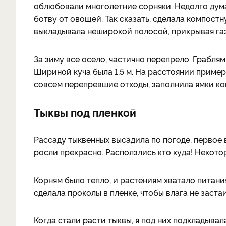
облюбовали многолетние сорняки. Недолго дума
ботву от овощей. Так сказать, сделала компост
выкладывала неширокой полосой, прикрывая газ
За зиму все осело, частично перепрело. Граблям
Шириной куча была 1,5 м. На расстоянии примерн
совсем перепревшие отходы, заполнила ямки ко
Тыквы под пленкой
Рассаду тыквенных высадила по погоде, первое
росли прекрасно. Расползлись кто куда! Некото
Корням было тепло, и растениям хватало питания
сделала проколы в пленке, чтобы влага не заста
Когда стали расти тыквы, я под них подкладывал