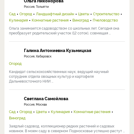
Ольга Никонорова
Россия, Тольятти
Сад
Огород
Ландшафтный дизайн
Цветы
Строительство
Кулинария
Комнатные растения
Виноград
Пчеловодство
Ольга занимается садоводством со школьных лет. Сегодня она
преобразует родительский участок (12 соток), совмещая ...
Галина Антониевна Кузьмицкая
Россия, Хабаровск
Огород
Кандидат сельскохозяйственных наук, ведущий научный
сотрудник отдела овощных культур и картофеля
Дальневосточного НИИ ...
Светлана Самойлова
Россия, Москва
Сад
Огород
Цветы
Кулинария
Комнатные растения
Виноград
Заядлый садовод, коллекционер редких растений и садовых
новинок. В моем саду в северном Подмосковье успешно растут ...