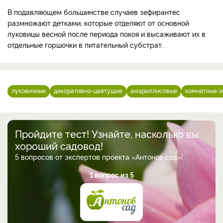
В подавляющем большинстве случаев зефирантес
размножают детками, которые отделяют от основной
луковицы весной после периода покоя и высаживают их в
отдельные горшочки в питательный субстрат.
луковичные
декоративно-цветущие
амариллисовые
комнатные э
Пройдите тест! Узнайте, насколько вы
хороший садовод!
5 вопросов от экспертов проекта «Антонов сад»!
1 вопрос из 5