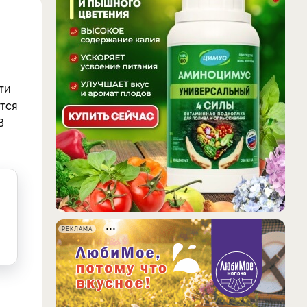
ти
тся
В
РЕКЛАМА