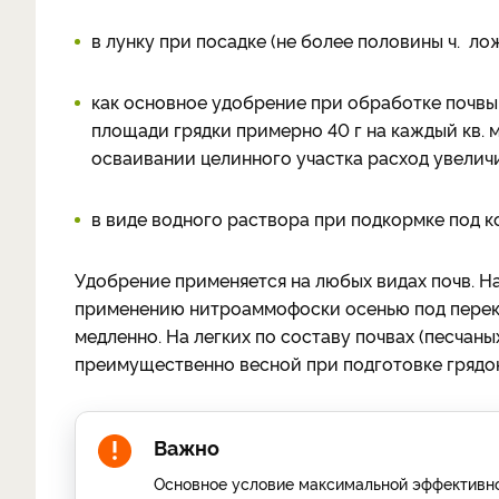
в лунку при посадке (не более половины ч. лож
как основное удобрение при обработке почвы
площади грядки примерно 40 г на каждый кв. м
осваивании целинного участка расход увеличива
в виде водного раствора при подкормке под к
Удобрение п
рименяется на любых видах почв. Н
применению нитроаммофоски осенью под перекоп
медленно. На легких по составу почвах (песчан
преимущественно весной при подготовке грядок
Важно
Основное условие максимальной эффективно