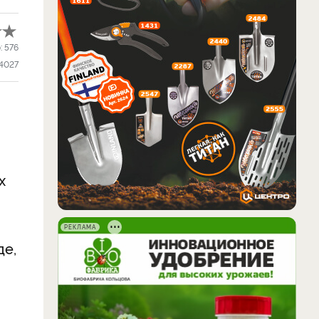
:
576
4027
х
РЕКЛАМА
де,