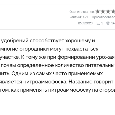
Оцените статью:
Рейтинг:
4.71
Проголосовало
12.01.2023
1
14
е удобрений способствует хорошему и
многие огородники могут похвастаться
участке. К тому же при формировании урожая
з почвы определенное количество питательны
ить. Одним из самых часто применяемых
является нитроаммофоска. Название говорит
О том, как применять нитроаммофоску на огоро