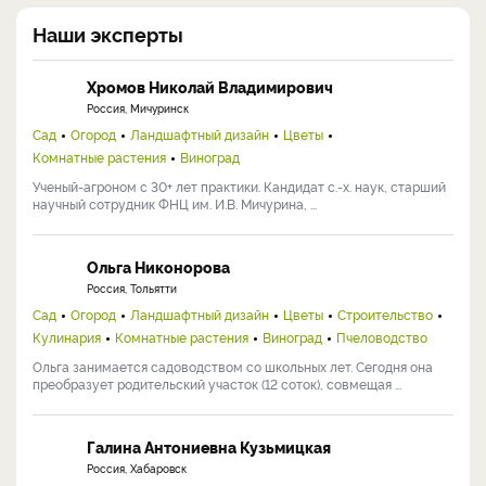
Наши эксперты
Хромов Николай Владимирович
Россия, Мичуринск
Сад
Огород
Ландшафтный дизайн
Цветы
Комнатные растения
Виноград
Ученый-агроном с 30+ лет практики. Кандидат с.-х. наук, старший
научный сотрудник ФНЦ им. И.В. Мичурина, ...
Ольга Никонорова
Россия, Тольятти
Сад
Огород
Ландшафтный дизайн
Цветы
Строительство
Кулинария
Комнатные растения
Виноград
Пчеловодство
Ольга занимается садоводством со школьных лет. Сегодня она
преобразует родительский участок (12 соток), совмещая ...
Галина Антониевна Кузьмицкая
Россия, Хабаровск