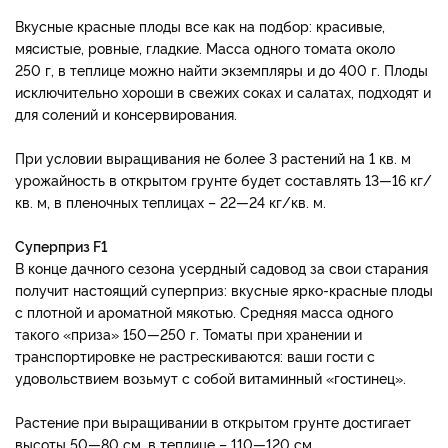
Вкусные красные плоды все как на подбор: красивые,
мясистые, ровные, гладкие. Масса одного томата около
250 г, в теплице можно найти экземпляры и до 400 г. Плоды
исключительно хороши в свежих соках и салатах, подходят и
для солений и консервирования.
При условии выращивания не более 3 растений на 1 кв. м
урожайность в открытом грунте будет составлять 13—16 кг/
кв. м, в пленочных теплицах – 22—24 кг/кв. м.
Суперприз F1
В конце дачного сезона усердный садовод за свои старания
получит настоящий суперприз: вкусные ярко-красные плоды
с плотной и ароматной мякотью. Средняя масса одного
такого «приза» 150—250 г. Томаты при хранении и
транспортировке не растрескиваются: ваши гости с
удовольствием возьмут с собой витаминный «гостинец».
Растение при выращивании в открытом грунте достигает
высоты 50—80 см, в теплице – 110—120 см.