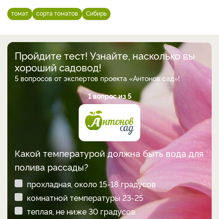
томат
сорта томатов
Сибирь
Пройдите тест! Узнайте, насколько вы
хороший садовод!
5 вопросов от экспертов проекта «Антонов сад»!
1 вопрос из 5
Какой температурой должна быть вода для
полива рассады?
прохладная, около 15-18 градусов
комнатной температуры 23-25
теплая, не ниже 30 градусов