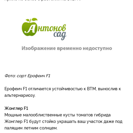
Фото: сорт Ерофеич F1
Ерофеич F1 отличается устойчивостью к ВТМ, вынослив к
альтернариозу.
Жонглер F1
Мощные малооблиственные кусты томатов гибрида
Жонглер F1 будут стойко украшать ваш участок даже под
палящим летним солнцем.