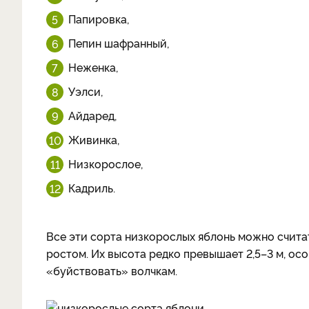
Папировка,
Пепин шафранный,
Неженка,
Уэлси,
Айдаред,
Живинка,
Низкорослое,
Кадриль.
Все эти сорта низкорослых яблонь можно счит
ростом. Их высота редко превышает 2,5–3 м, осо
«буйствовать» волчкам.