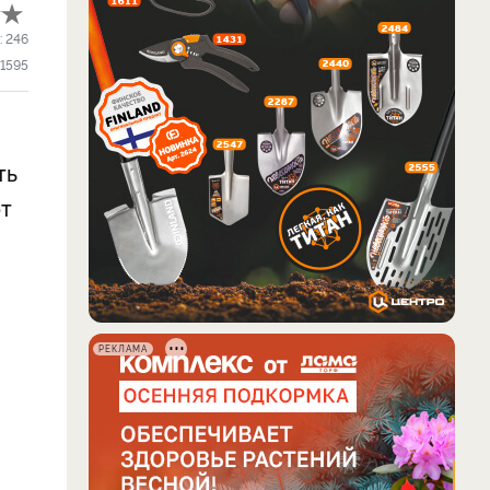
:
246
1595
ть
от
РЕКЛАМА