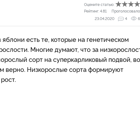
Оцените статью:
Рейтинг:
4.81
Проголосовало
23.04.2020
4
6
яблони есть те, которые на генетическом
рослости. Многие думают, что за низкорослос
норослый сорт на суперкарликовый подвой, в
сем верно. Низкорослые сорта формируют
рост.