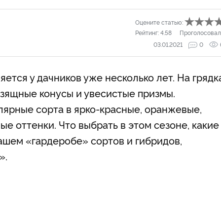
Оцените статью:
Рейтинг:
4.58
Проголосовал
03.01.2021
0
ется у дачников уже несколько лет. На грядк
зящные конусы и увесистые призмы.
ярные сорта в ярко-красные, оранжевые,
 оттенки. Что выбрать в этом сезоне, какие
ашем «гардеробе» сортов и гибридов,
».