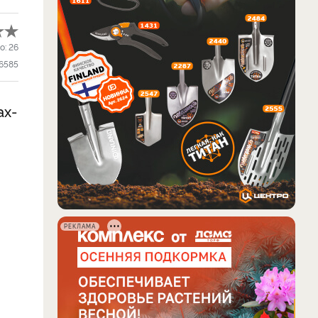
о:
26
6585
ах-
РЕКЛАМА