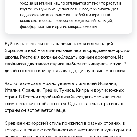
Уход за цветами в кашпо отличается от тех, что растут в
грунте. Их нужно чаще поливать и подкармливать. Для
подкормок можно применять любой минеральный
комплекс, в состав которого входят калий, кальций,
фософор, магний и другие микроэлементы.
Буйная растительность, наличие камня и декораций
(горшков и ваз) – отличительные черты средиземноморской
школы. Растения должны обладать южным ароматом. Из
хвойников для такого садика выбирают кипарисы и тую. В
дизайн отлично впишутся лаванда, цитрусовые, магнолия.
Часто такие сады можно увидеть у жителей Испании,
Италии, Франции, Греции, Туниса, Кипра и других южных
стран. В России подобный дизайн создать сложно из-за
климатических особенностей. Однако в теплых регионах
страны он встречается чаще.
Средиземноморский стиль прижился в разных странах, в
которых, в связи с особенностями местности и культуры, он
подвергнулся некоторым изменениям. Так возникли его