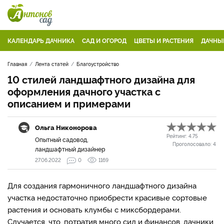
КАЛЕНДАРЬ ДАЧНИКА
САД И ОГОРОД
ЦВЕТЫ И РАСТЕНИЯ
ДАЧНЫ
Главная
Лента статей
Благоустройство
10 стилей ландшафтного дизайна для
оформления дачного участка с
описанием и примерами
Ольга Никонорова
Рейтинг:
4.75
Опытный садовод,
Проголосовало:
4
ландшафтный дизайнер
27.06.2022
0
1169
Для создания гармоничного ландшафтного дизайна
участка недостаточно приобрести красивые сортовые
растения и основать клумбы с миксбордерами.
Случается, что, потратив много сил и финансов, дачники