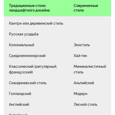
Традиционные стили
Современные
ландшафтного дизайна
стили
Кантри или деревенский стиль
Русская усадьба
Колониальный
Экостиль
Средиземноморский
Хай-тек
Классический (регулярный,
Минималистичный
французский)
стиль
Скандинавский стиль
Альпийский
Голландский
Модерн
Английский
Лесной стиль
Китайский