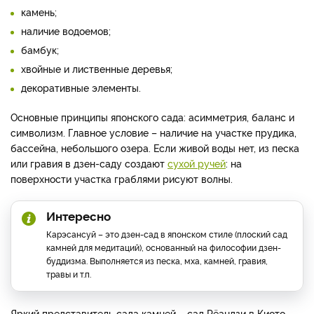
камень;
наличие водоемов;
бамбук;
хвойные и лиственные деревья;
декоративные элементы.
Основные принципы японского сада: асимметрия, баланс и
символизм. Главное условие – наличие на участке прудика,
бассейна, небольшого озера. Если живой воды нет, из песка
или гравия в дзен-саду создают
сухой ручей
: на
поверхности участка граблями рисуют волны.
Интересно
Карэсансуй – это дзен-сад в японском стиле (плоский сад
камней для медитаций), основанный на философии дзен-
буддизма. Выполняется из песка, мха, камней, гравия,
травы и т.п.
Яркий представитель сада камней – сад Рёандзи в Киото.