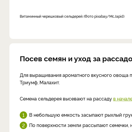
витаминный черешковый сельдерей.
Фото pixabay/McJapid
Посев семян и уход за рассад
Для выращивания ароматного вкусного овоща под
Триумф, Малахит.
Семена сельдерея высевают на рассаду
в начал
В небольшую емкость засыпают рыхлый грун
По поверхности земли рассыпают семечки, н