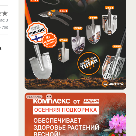
ло:
3
763
а
РЕКЛАМА