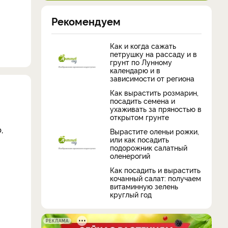
Рекомендуем
Как и когда сажать
петрушку на рассаду и в
грунт по Лунному
календарю и в
зависимости от региона
Как вырастить розмарин,
посадить семена и
ухаживать за пряностью в
открытом грунте
,
Вырастите оленьи рожки,
или как посадить
подорожник салатный
оленерогий
Как посадить и вырастить
кочанный салат: получаем
витаминную зелень
круглый год
РЕКЛАМА