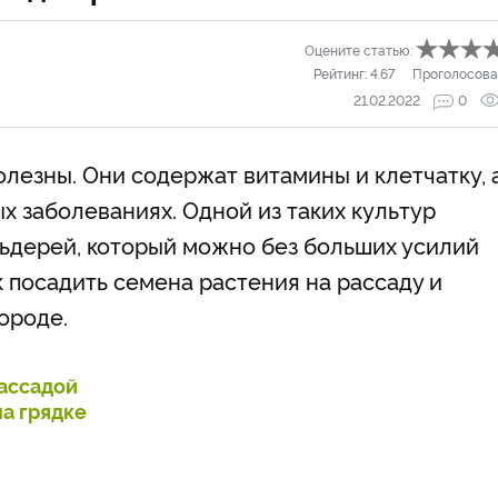
Оцените статью:
Рейтинг:
4.67
Проголосова
21.02.2022
0
олезны. Они содержат витамины и клетчатку, 
х заболеваниях. Одной из таких культур
ьдерей, который можно без больших усилий
к посадить семена растения на рассаду и
ороде.
рассадой
а грядке