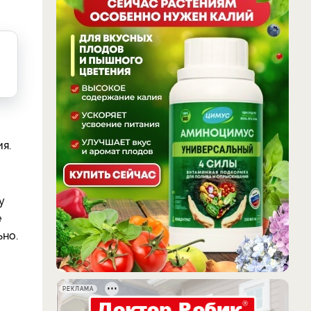
я.
у
е
ьно.
РЕКЛАМА