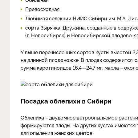
Превосходная,
Любимая селекции НИИС Сибири им. М.А. Лисав
сорта Зырянка, Дружина, созданные в содруж
(г. Новосибирск) и Новосибирской плодово-яго
У выше перечисленных сортов кусты высотой 2,3
на длинной плодоножке. В плодах содержится: са
сумма каротиноидов 16,4—24,7 мг, масла – около
Посадка облепихи в Сибири
Облепиха – двудомное ветроопыляемое растение
формируются плоды. На других кустах имеются т
для опыления женских цветов.