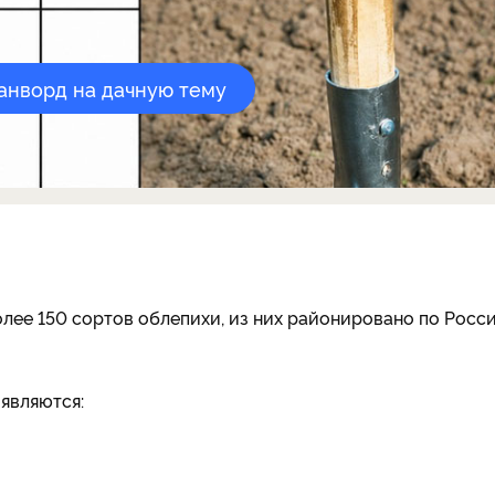
канворд на дачную тему
олее 150 сортов облепихи, из них районировано по Росс
являются: