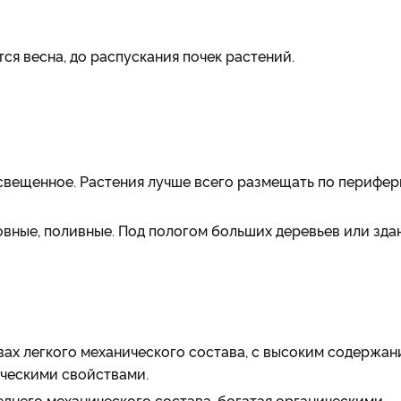
я весна, до распускания почек растений.
свещенное. Растения лучше всего размещать по перифе
овные, поливные. Под пологом больших деревьев или зда
вах легкого механического состава, с высоким содержа
ческими свойствами.
еднего механического состава, богатая органическими