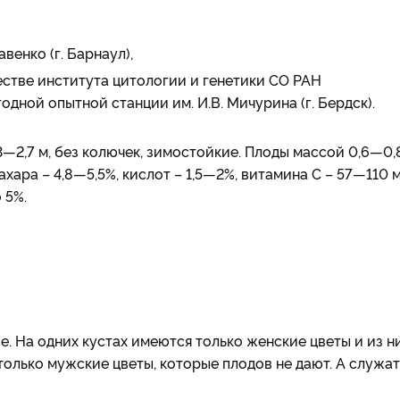
енко (г. Барнаул),
естве института цитологии и генетики СО РАН
дной опытной станции им. И.В. Мичурина (г. Бердск).
—2,7 м, без колючек, зимостойкие. Плоды массой 0,6—0,8
хара – 4,8—5,5%, кислот – 1,5—2%, витамина С – 57—110 м
 5%.
. На одних кустах имеются только женские цветы и из н
олько мужские цветы, которые плодов не дают. А служат