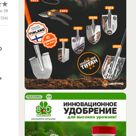
о:
28
7241
о
ь
РЕКЛАМА