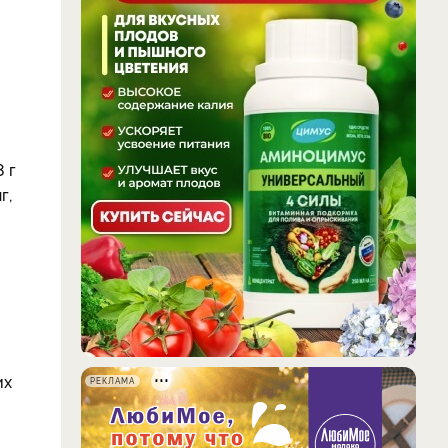
 г
г,
их
РЕКЛАМА